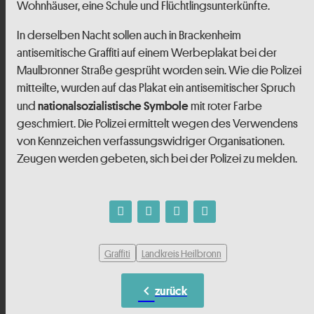
Wohnhäuser, eine Schule und Flüchtlingsunterkünfte.
In derselben Nacht sollen auch in Brackenheim
antisemitische Graffiti auf einem Werbeplakat bei der
Maulbronner Straße gesprüht worden sein. Wie die Polizei
mitteilte, wurden auf das Plakat ein antisemitischer Spruch
und
mit roter Farbe
nationalsozialistische Symbole
geschmiert. Die Polizei ermittelt wegen des Verwendens
von Kennzeichen verfassungswidriger Organisationen.
Zeugen werden gebeten, sich bei der Polizei zu melden.
Graffiti
Landkreis Heilbronn
chevron_left
zurück