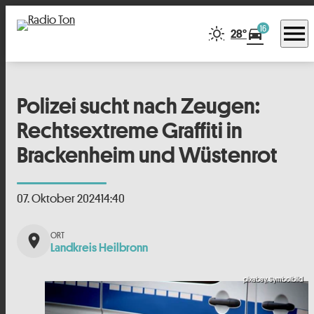
menu
16
directions_car
28°
Polizei sucht nach Zeugen:
Rechtsextreme Graffiti in
Brackenheim und Wüstenrot
07. Oktober 2024
14:40
place
Landkreis Heilbronn
pixabay, Symbolbild