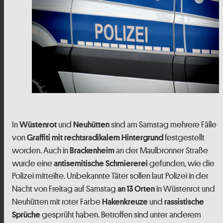
In
und
sind am Samstag mehrere Fälle
Wüstenrot
Neuhütten
von
festgestellt
Graffiti mit rechtsradikalem Hintergrund
worden. Auch in
an der Maulbronner Straße
Brackenheim
wurde eine
gefunden, wie die
antisemitische Schmiererei
Polizei mitteilte. Unbekannte Täter sollen laut Polizei in der
Nacht von Freitag auf Samstag
in Wüstenrot und
an 13 Orten
Neuhütten mit roter Farbe
und
Hakenkreuze
rassistische
gesprüht haben. Betroffen sind unter anderem
Sprüche