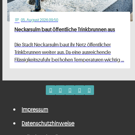
05
. August 2026 09:50
notes
Neckarsulm baut öffentliche Trinkbrunnen aus
Die Stadt Neckarsulm baut ihr Netz öffentlicher
Trinkbrunnen weiter aus. Da eine ausreichende
Flüssigkeitszufuhr bei hohen Temperaturen wichtig …
Impressum
Datenschutzhinweise