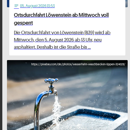
05
. August 2026 13:53
notes
Ortsdurchfahrt Löwenstein ab Mittwoch voll
gesperrt
Die Ortsdurchfahrt von Löwenstein (B39) wird ab
Mittwoch, den 5. August 2026 ab 13 Uhr, neu
asphaltiert. Deshalb ist die Straße bis …
https://pixabay.com/de/photos/wasserhahn-waschbecken-tippen-3240211/