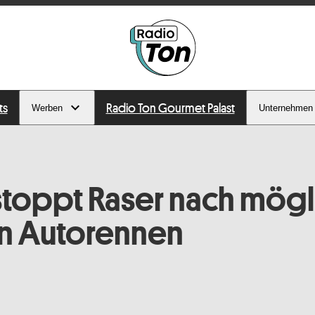
ts
Radio Ton Gourmet Palast
Werben
Unternehmen
 stoppt Raser nach mög
en Autorennen