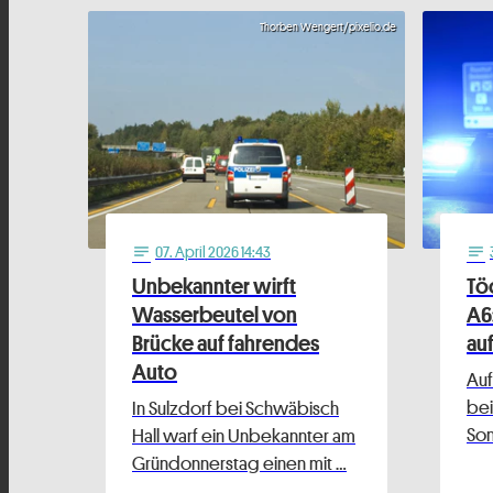
Thorben Wengert/pixelio.de
07
. April 2026 14:43
notes
notes
Unbekannter wirft
Töd
Wasserbeutel von
A6
Brücke auf fahrendes
auf
Auto
Auf
bei
In Sulzdorf bei Schwäbisch
So
Hall warf ein Unbekannter am
Gründonnerstag einen mit …