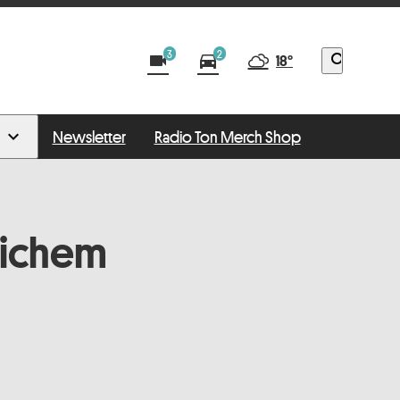
3
2
videocam
directions_car
search
18°
Newsletter
Radio Ton Merch Shop
lichem