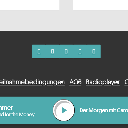
eilnahmebedingungen
AGB
Radioplayer
C
mmer
play_arrow
Der Morgen mit Ca
rd for the Money