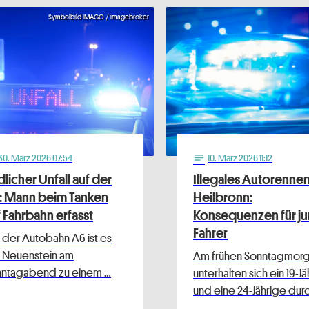
Symbolbild IMAGO / imagebroker
30
. März 2026 07:54
10
. März 2026 11:12
notes
licher Unfall auf der
Illegales Autorennen
: Mann beim Tanken
Heilbronn:
 Fahrbahn erfasst
Konsequenzen für j
Fahrer
 der Autobahn A6 ist es
 Neuenstein am
Am frühen Sonntagmor
nntagabend zu einem …
unterhalten sich ein 19-J
und eine 24-Jährige dur