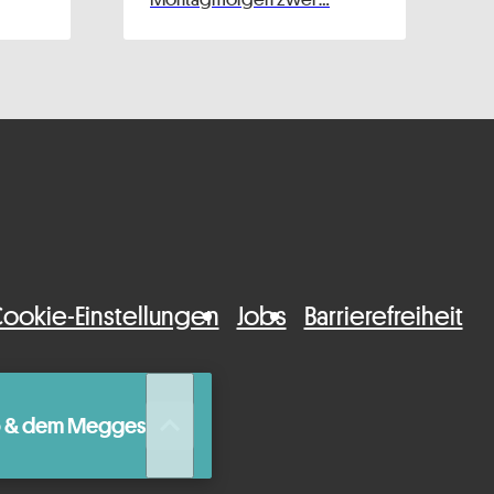
ookie-Einstellungen
Jobs
Barrierefreiheit
queue_music
ro & dem Megges