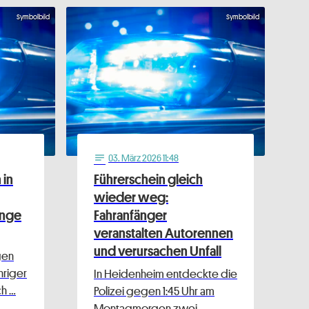
Symbolbild
Symbolbild
03
. März 2026 11:48
notes
 in
Führerschein gleich
wieder weg:
unge
Fahranfänger
veranstalten Autorennen
und verursachen Unfall
gen
ähriger
In Heidenheim entdeckte die
ch …
Polizei gegen 1:45 Uhr am
Montagmorgen zwei …