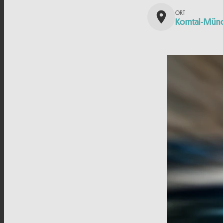
place
Korntal-Mün