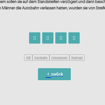
em sollen sie auf dem Standstreifen verzögert und dann besc
Männer die Autobahn verlassen hatten, wurden sie von Stre
A81
Autobahn
Autorennen
Stuttgart
chevron_left
zurück