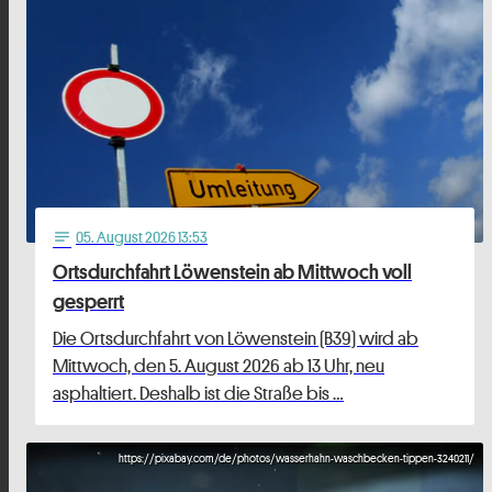
05
. August 2026 13:53
notes
Ortsdurchfahrt Löwenstein ab Mittwoch voll
gesperrt
Die Ortsdurchfahrt von Löwenstein (B39) wird ab
Mittwoch, den 5. August 2026 ab 13 Uhr, neu
asphaltiert. Deshalb ist die Straße bis …
https://pixabay.com/de/photos/wasserhahn-waschbecken-tippen-3240211/