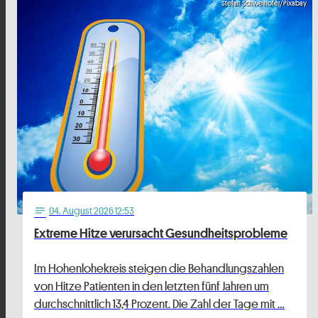
Stefan Schweihofer/Pixabay
04
. August 2026 12:53
notes
Extreme Hitze verursacht Gesundheitsprobleme
Im Hohenlohekreis steigen die Behandlungszahlen
von Hitze Patienten in den letzten fünf Jahren um
durchschnittlich 13,4 Prozent. Die Zahl der Tage mit …