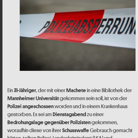
Ein
, der mit einer
in eine Bibliothek der
31-Jähriger
Machete
gekommen sein soll, ist von der
Mannheimer Universität
worden und in einem Krankenhaus
Polizei angeschossen
gestorben. Es sei am
zu einer
Dienstagabend
gekommen,
Bedrohungslage gegenüber Polizisten
woraufhin diese von ihrer
Gebrauch gemacht
Schusswaffe
hätten, teilten Polizei, Landeskriminalamt (LKA) und