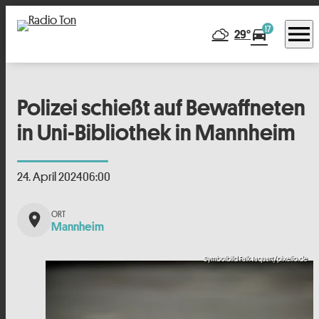
menu
17
directions_car
29°
Polizei schießt auf Bewaffneten
in Uni-Bibliothek in Mannheim
24. April 2024
06:00
place
Mannheim
Symbolbild Falk Jaquart/pixelio.de