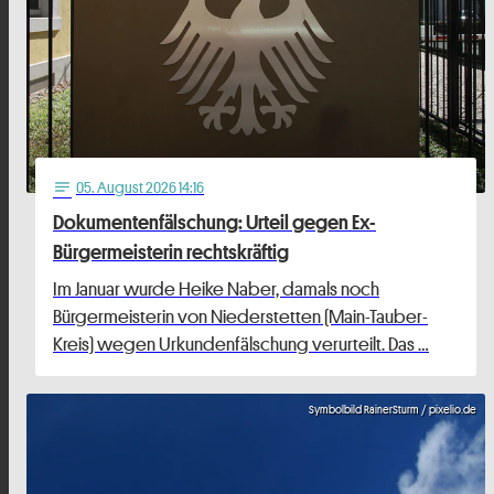
05
. August 2026 14:16
notes
Dokumentenfälschung: Urteil gegen Ex-
Bürgermeisterin rechtskräftig
Im Januar wurde Heike Naber, damals noch
Bürgermeisterin von Niederstetten (Main-Tauber-
Kreis) wegen Urkundenfälschung verurteilt. Das …
Symbolbild RainerSturm / pixelio.de