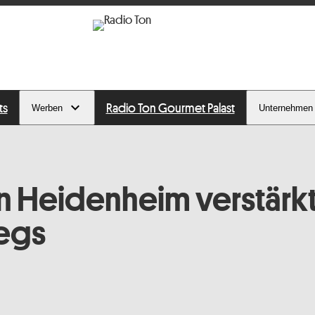
ts
Radio Ton Gourmet Palast
Werben
Unternehmen
 in Heidenheim verstärk
egs