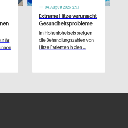
04
. August 2026 12:53
notes
Extreme Hitze verursacht
nnen
Gesundheitsprobleme
Im Hohenlohekreis steigen
die Behandlungszahlen von
t ihr
Hitze Patienten in den …
runnen