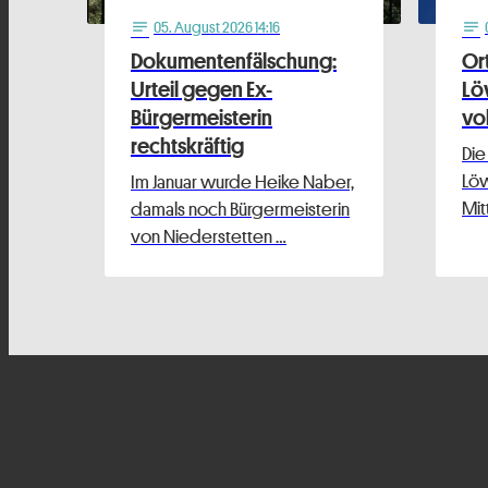
05
. August 2026 14:16
notes
notes
Dokumentenfälschung:
Or
Urteil gegen Ex-
Lö
Bürgermeisterin
vo
rechtskräftig
Die
Löw
Im Januar wurde Heike Naber,
Mit
damals noch Bürgermeisterin
von Niederstetten …