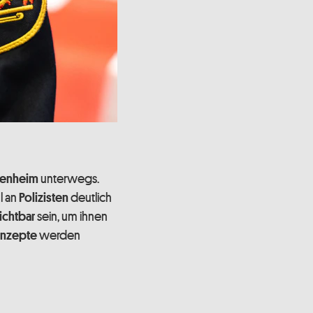
unterwegs.
denheim
l an
deutlich
Polizisten
sein, um ihnen
ichtbar
werden
onzepte