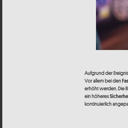
Aufgrund der Ereigni
Vor allem bei den
Fa
erhöht werden. Die 
ein höheres
Sicherhe
kontinuierlich angepa