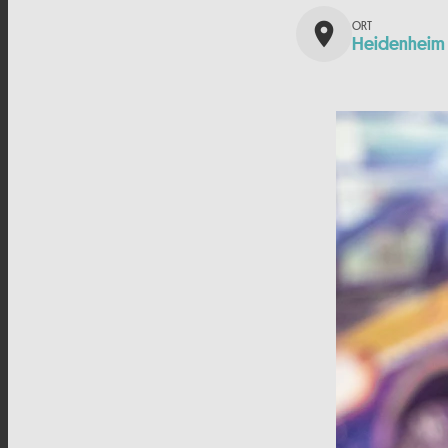
place
Heidenheim