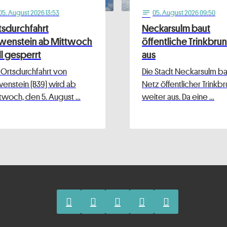
05
. August 2026 13:53
05
. August 2026 09:50
notes
tsdurchfahrt
Neckarsulm baut
wenstein ab Mittwoch
öffentliche Trinkbru
ll gesperrt
aus
 Ortsdurchfahrt von
Die Stadt Neckarsulm bau
enstein (B39) wird ab
Netz öffentlicher Trinkb
twoch, den 5. August …
weiter aus. Da eine …