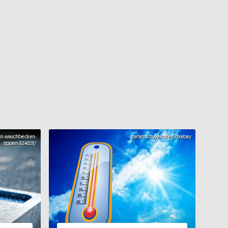
hn-waschbecken-
Stefan Schweihofer/Pixabay
tippen-3240211/