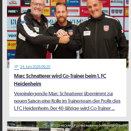
24
. Juni 2026 09:20
notes
Marc Schnatterer wird Co-Trainer beim 1. FC
Heidenheim
Vereinslegende Marc Schnatterer übernimmt zur
neuen Saison eine Rolle im Trainerteam der Profis des
1. FC Heidenheim. Der 40-Jährige wird Co-Trainer …
© 2025 NECKARCUP 2.0 Bad Rappenau powered by hotbytes