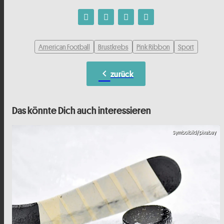
American Football
Brustkrebs
Pink Ribbon
Sport
chevron_left
zurück
Das könnte Dich auch interessieren
Symbolbild/pixabay