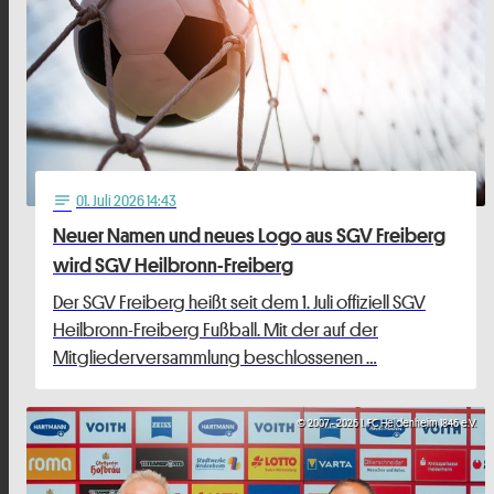
01
. Juli 2026 14:43
notes
Neuer Namen und neues Logo aus SGV Freiberg
wird SGV Heilbronn-Freiberg
Der SGV Freiberg heißt seit dem 1. Juli offiziell SGV
Heilbronn-Freiberg Fußball. Mit der auf der
Mitgliederversammlung beschlossenen …
© 2007 - 2026 1. FC Heidenheim 1846 e.V.