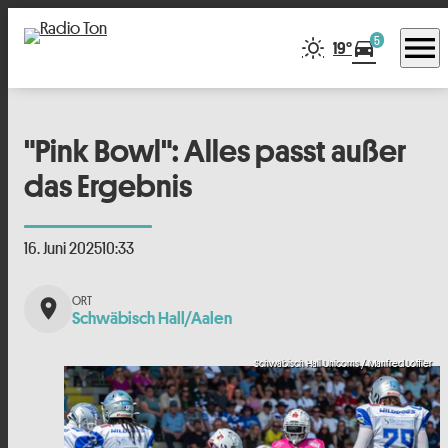
menu
5
directions_car
19°
"Pink Bowl": Alles passt außer
das Ergebnis
16. Juni 2025
10:33
place
Schwäbisch Hall/Aalen
Schwäbisch Hall Unicorns / Manfred Löffler