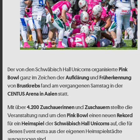
Der von den Schwäbisch Hall Unicorns organisierte
Pink
ganz im Zeichen der
und
Bowl
Aufklärung
Früherkennung
von
fand am vergangenen Samstag in der
Brustkrebs
statt.
CENTUS Arena in Aalen
Mit über
und
stellte die
4.200 Zuschauerinnen
Zuschauern
Veranstaltung rund um den
einen neuen
Pink Bowl
Rekord
für ein
der
auf, die für
Heimspiel
Schwäbisch Hall Unicorns
dieses Event extra aus der eigenen Heimspielstädte
ausgezogen sind.