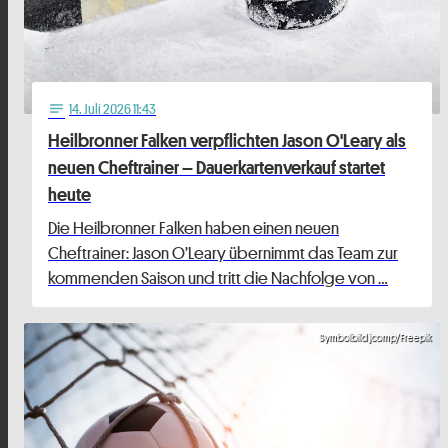
14
. Juli 2026 11:43
notes
Heilbronner Falken verpflichten Jason O'Leary als
neuen Cheftrainer – Dauerkartenverkauf startet
heute
Die Heilbronner Falken haben einen neuen
Cheftrainer: Jason O’Leary übernimmt das Team zur
kommenden Saison und tritt die Nachfolge von …
Symbolbild jcomp/Freepik