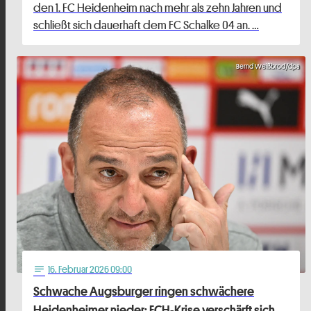
den 1. FC Heidenheim nach mehr als zehn Jahren und
schließt sich dauerhaft dem FC Schalke 04 an. …
Bernd Weißbrod/dpa
16
. Februar 2026 09:00
notes
Schwache Augsburger ringen schwächere
Heidenheimer nieder: FCH-Krise verschärft sich