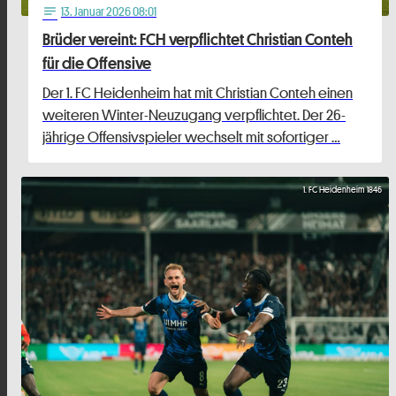
13
. Januar 2026 08:01
notes
Brüder vereint: FCH verpflichtet Christian Conteh
für die Offensive
Der 1. FC Heidenheim hat mit Christian Conteh einen
weiteren Winter-Neuzugang verpflichtet. Der 26-
jährige Offensivspieler wechselt mit sofortiger …
1. FC Heidenheim 1846