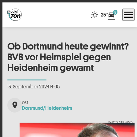
menu
9
directions_car
25°
Ob Dortmund heute gewinnt?
BVB vor Heimspiel gegen
Heidenheim gewarnt
13. September 2024
14:05
place
Dortmund/Heidenheim
IMAGO / IPA Photo