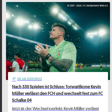
© 2007 - 2026 1. FC Heidenheim 1846 e.V.
09
. Juli 2026 09:53
notes
Nach 330 Spielen ist Schluss: Torwartikone Kevin
Müller verlässt den FCH und wechselt fest zum FC
Schalke 04
Jetzt ist der Wechsel perfekt: Kevin Müller verlässt