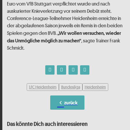
Euro vom VfB Stuttgart verpflichtet wurde und nach
auskurierter Knieverletzung vor seinem Debüt steht.
Conference-League-Teilnehmer Heidenheim erreichte in
der abgelaufenen Saison jeweils ein Remis in den beiden
Spielen gegen den BVB.
„Wir wollen versuchen, wieder
, sagte Trainer Frank
das Unmögliche möglich zu machen“
Schmidt.
1.FC Heidenheim
Bundesliga
Heidenheim
chevron_left
zurück
Das könnte Dich auch interessieren