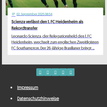
02
. September 2025 08:54
notes
Scienza verlässt den 1. FC Heidenheim als
Rekordtransfer
Leonardo Scienza, der Relegationsheld des 1. FC
Heidenheim, wechselt zum englischen Zweitligisten
FC Southampton. Der 26-jährige Brasilianer bringt …
Impressum
Datenschutzhinweise