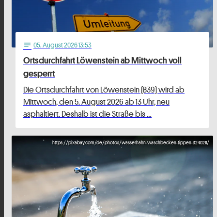
05
. August 2026 13:53
notes
Ortsdurchfahrt Löwenstein ab Mittwoch voll
gesperrt
Die Ortsdurchfahrt von Löwenstein (B39) wird ab
Mittwoch, den 5. August 2026 ab 13 Uhr, neu
asphaltiert. Deshalb ist die Straße bis …
https://pixabay.com/de/photos/wasserhahn-waschbecken-tippen-3240211/