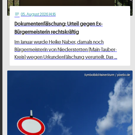
05
. August 2026 14:16
notes
Dokumentenfälschung: Urteil gegen Ex-
Bürgermeisterin rechtskräftig
Im Januar wurde Heike Naber, damals noch
Bürgermeisterin von Niederstetten (Main-Tauber-
Kreis) wegen Urkundenfälschung verurteilt. Das …
Symbolbild RainerSturm / pixelio.de