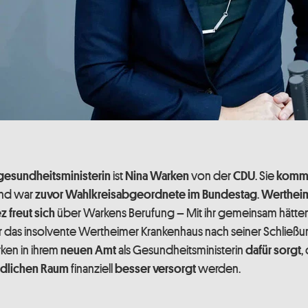
ist
von der
. Sie
gesundheitsministerin
Nina Warken
CDU
kommt
nd war
.
zuvor
Wahlkreisabgeordnete im Bundestag
Werthei
über Warkens Berufung – Mit ihr gemeinsam hätte
z freut sich
 das insolvente Wertheimer Krankenhaus nach seiner Schließu
rken in ihrem
als Gesundheitsministerin
,
neuen Amt
dafür sorgt
finanziell
werden.
ndlichen Raum
besser versorgt