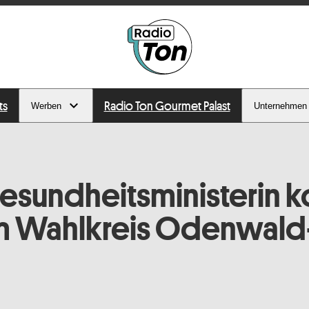
ts
Radio Ton Gourmet Palast
Werben
Unternehmen
esundheitsministerin 
m Wahlkreis Odenwald