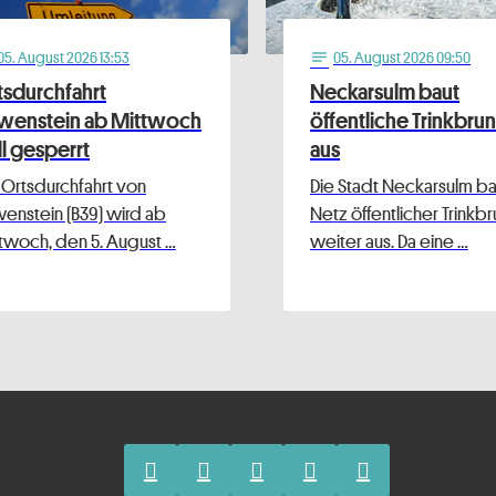
05
. August 2026 13:53
05
. August 2026 09:50
notes
tsdurchfahrt
Neckarsulm baut
wenstein ab Mittwoch
öffentliche Trinkbru
ll gesperrt
aus
 Ortsdurchfahrt von
Die Stadt Neckarsulm bau
enstein (B39) wird ab
Netz öffentlicher Trinkb
twoch, den 5. August …
weiter aus. Da eine …