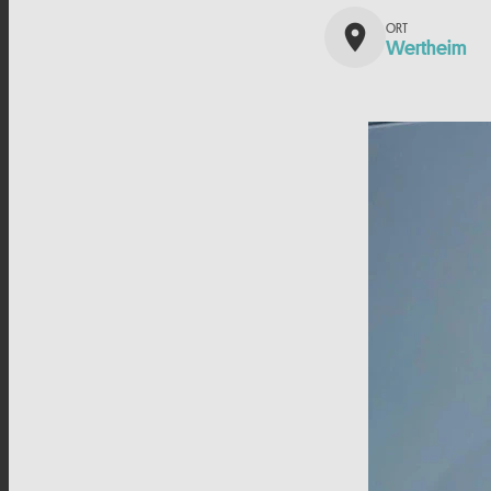
place
Wertheim