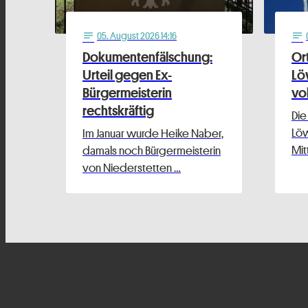
05
. August 2026 14:16
notes
notes
Dokumentenfälschung:
Or
Urteil gegen Ex-
Lö
Bürgermeisterin
vo
rechtskräftig
Die
Löw
Im Januar wurde Heike Naber,
Mit
damals noch Bürgermeisterin
von Niederstetten …