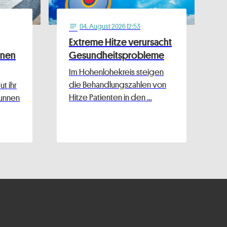
04
. August 2026 12:53
notes
Extreme Hitze verursacht
nnen
Gesundheitsprobleme
Im Hohenlohekreis steigen
die Behandlungszahlen von
t ihr
Hitze Patienten in den …
runnen