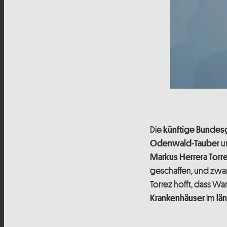
Die
künftige Bundes
u
Odenwald-Tauber
Markus
Herrera Torre
geschaffen, und zwar
Torrez hofft, dass Wa
im
Krankenhäuser
lä