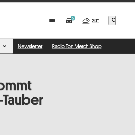
5
videocam
directions_car
search
20°
Newsletter
Radio Ton Merch Shop
kommt
-Tauber