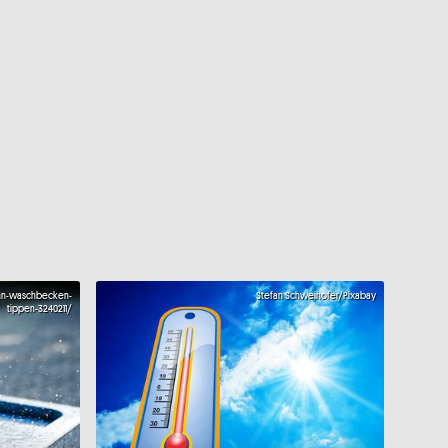
hn-waschbecken-
Stefan Schweihofer/Pixabay
tippen-3240211/