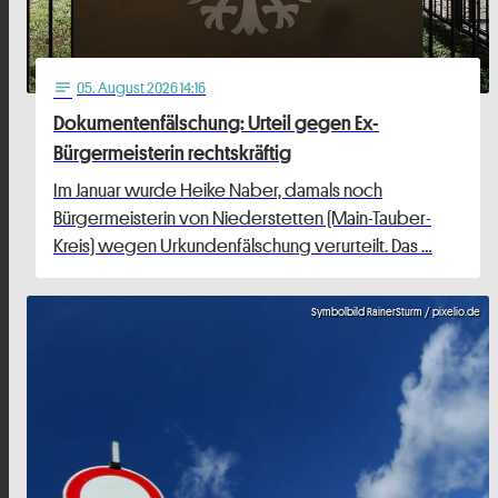
05
. August 2026 14:16
notes
Dokumentenfälschung: Urteil gegen Ex-
Bürgermeisterin rechtskräftig
Im Januar wurde Heike Naber, damals noch
Bürgermeisterin von Niederstetten (Main-Tauber-
Kreis) wegen Urkundenfälschung verurteilt. Das …
Symbolbild RainerSturm / pixelio.de