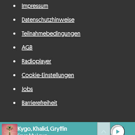
Impressum
Datenschutzhinweise
Teilnahmebedingungen
AGB
Radioplayer
Cookie-Einstellungen
Jobs
Barrierefreiheit
Kygo, Khalid, Gryffin
queue_music
play_arrow