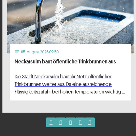
05
. August 2026 09:50
notes
Neckarsulm baut öffentliche Trinkbrunnen aus
Die Stadt Neckarsulm baut ihr Netz öffentlicher
Trinkbrunnen weiter aus. Da eine ausreichende
Flüssigkeitszufuhr bei hohen Temperaturen wichtig …