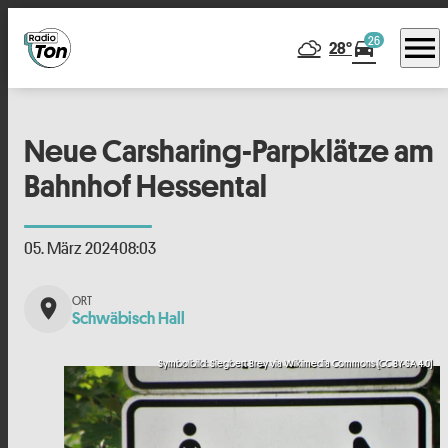
menu
26
directions_car
28°
Neue Carsharing-Parpklätze am
Bahnhof Hessental
05. März 2024
08:03
place
Schwäbisch Hall
Symbolbild: Siegbert Brey via Wikimedia Commons (CC BY-SA 4.0)