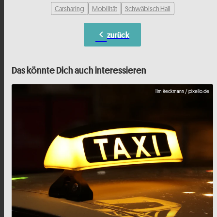
Carsharing
Mobilität
Schwäbisch Hall
chevron_left
zurück
Das könnte Dich auch interessieren
Tim Reckmann / pixelio.de