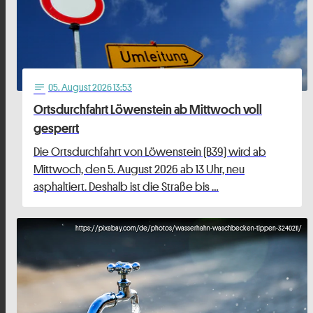
05
. August 2026 13:53
notes
Ortsdurchfahrt Löwenstein ab Mittwoch voll
gesperrt
Die Ortsdurchfahrt von Löwenstein (B39) wird ab
Mittwoch, den 5. August 2026 ab 13 Uhr, neu
asphaltiert. Deshalb ist die Straße bis …
https://pixabay.com/de/photos/wasserhahn-waschbecken-tippen-3240211/