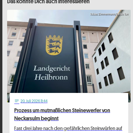
Das könnte Dich auch interessieren
Tobias Zimmermann/Radio Ton
20
. Juli 2026 11:44
notes
Prozess um mutmaßlichen Steinewerfer von
Neckarsulm beginnt
Fast drei Jahre nach den gefährlichen Steinwürfen auf