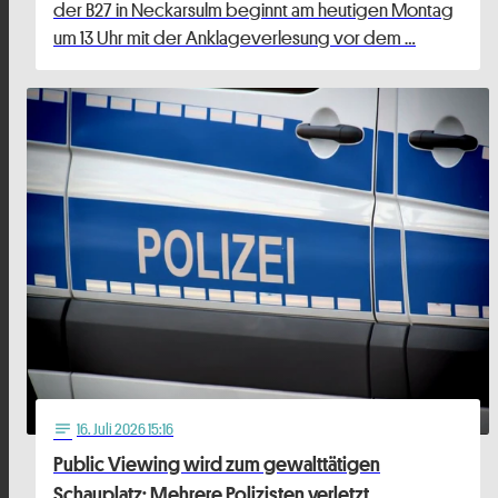
der B27 in Neckarsulm beginnt am heutigen Montag
um 13 Uhr mit der Anklageverlesung vor dem …
16
. Juli 2026 15:16
notes
Public Viewing wird zum gewalttätigen
Schauplatz: Mehrere Polizisten verletzt