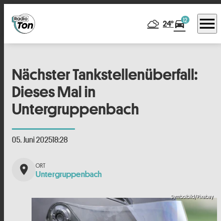
menu
12
directions_car
24°
Nächster Tankstellenüberfall:
Dieses Mal in
Untergruppenbach
05. Juni 2025
18:28
place
Untergruppenbach
Symbolbild/Pixabay