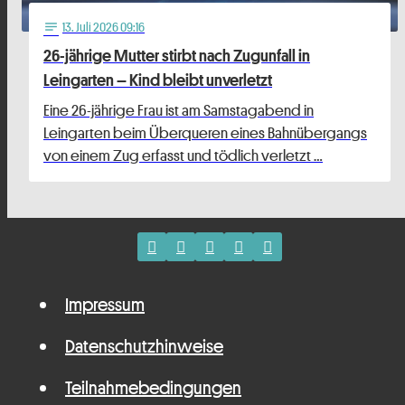
13
. Juli 2026 09:16
notes
26-jährige Mutter stirbt nach Zugunfall in
Leingarten – Kind bleibt unverletzt
Eine 26-jährige Frau ist am Samstagabend in
Leingarten beim Überqueren eines Bahnübergangs
von einem Zug erfasst und tödlich verletzt …
Impressum
Datenschutzhinweise
Teilnahmebedingungen