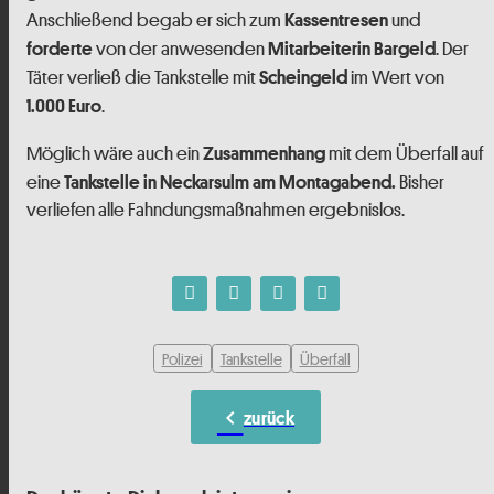
Anschließend begab er sich zum
und
Kassentresen
von der anwesenden
. Der
forderte
Mitarbeiterin Bargeld
Täter verließ die Tankstelle mit
im Wert von
Scheingeld
.
1.000 Euro
Möglich wäre auch ein
mit dem Überfall auf
Zusammenhang
eine
Bisher
Tankstelle in
Neckarsulm am Montagabend.
verliefen alle Fahndungsmaßnahmen ergebnislos.
Polizei
Tankstelle
Überfall
chevron_left
zurück