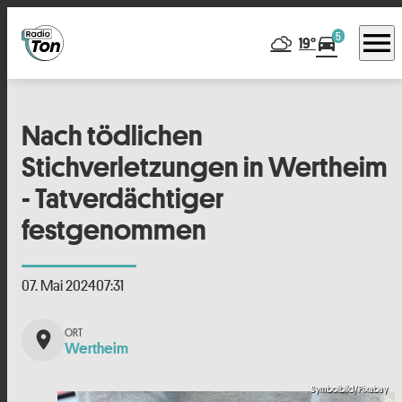
menu
5
directions_car
19°
Nach tödlichen
Stichverletzungen in Wertheim
- Tatverdächtiger
festgenommen
07. Mai 2024
07:31
place
Wertheim
Symbolbild/Pixabay