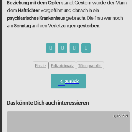
stand. Gestern wurde der Mann
Beziehung mit dem Opfer
dem
vorgeführt und danach in ein
Haftrichter
gebracht. Die Frau war noch
psychiatrisches Krankenhaus
am
an ihren Verletzungen
.
Sonntag
gestorben
Einsatz
Polizeieinsatz
Tötungsdelikt
chevron_left
zurück
Das könnte Dich auch interessieren
Symbolbild