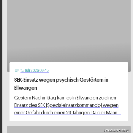
15
. Juli 2026 09:45
notes
SEK-Einsatz wegen psychisch Gestörtem in
Ellwangen
Gestern Nachmittag kam es in Ellwangen zu einem
Einsatz des SEK (Spezialeinsatzkommando) wegen
einer Gefahr durch einen 20-Jährigen. Da der Mann …
Symbolbild Pixabay