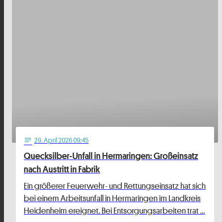
29
. April 2026 09:45
notes
Quecksilber-Unfall in Hermaringen: Großeinsatz
nach Austritt in Fabrik
Ein größerer Feuerwehr- und Rettungseinsatz hat sich
bei einem Arbeitsunfall in Hermaringen im Landkreis
Heidenheim ereignet. Bei Entsorgungsarbeiten trat …