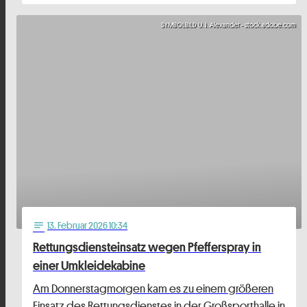
SYMBOLBILD U. J. Alexander - stock.adobe.com
13
. Februar 2026 10:34
notes
Rettungsdiensteinsatz wegen Pfefferspray in
einer Umkleidekabine
Am Donnerstagmorgen kam es zu einem größeren
Einsatz des Rettungsdienstes in der Großsporthalle in