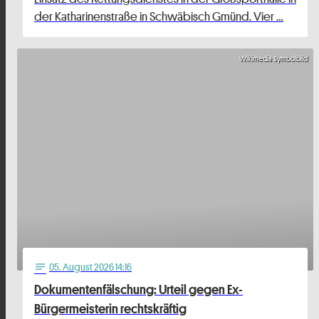
der Katharinenstraße in Schwäbisch Gmünd. Vier …
Wikimedia Symbolbild
05
. August 2026 14:16
notes
Dokumentenfälschung: Urteil gegen Ex-
Bürgermeisterin rechtskräftig