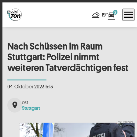
menu
2
directions_car
19°
Nach Schüssen im Raum
Stuttgart: Polizei nimmt
weiteren Tatverdächtigen fest
04. Oktober 2023
16:13
place
Stuttgart
Symbolbild