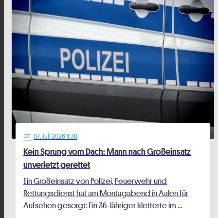
07
. Juli 2026 11:38
notes
Kein Sprung vom Dach: Mann nach Großeinsatz
unverletzt gerettet
Ein Großeinsatz von Polizei, Feuerwehr und
Rettungsdienst hat am Montagabend in Aalen für
Aufsehen gesorgt: Ein 36-Jähriger kletterte im …