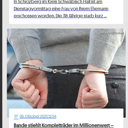
In Schrozberg im Kreis Schwäbisch Hall ist am
Dienstagvormittag eine Frau von ihrem Ehemann
erschossen worden. Die 38-Jährige starb kurz …
Symbolbild/Pixabay
06
. Oktober 2025 12:54
notes
Bande stiehlt Kompletträder im Millionenwert –