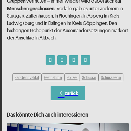
vermuten – immer wieder wird dabei auch
Gruppen
auf
Vorfälle gab es unter anderem in
Menschen geschossen.
Stuttgart-Zuffenhausen, in Plochingen, in Asperg im Kreis
Ludwigsburg und in Eislingen im Kreis Göppingen. Den
bisherigen Höhepunkt der Auseinandersetzungen markiert
der Anschlag in Altbach.
Bandenrivalität
Festnahme
Polizei
Schüsse
Schussserie
chevron_left
zurück
Das könnte Dich auch interessieren