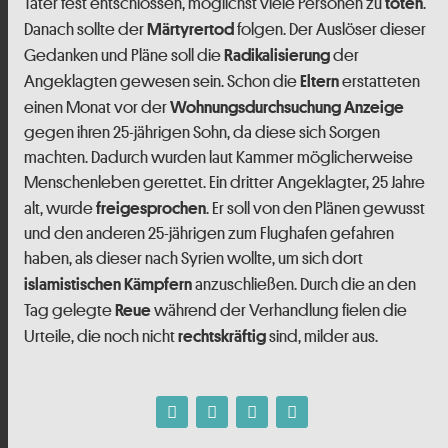
Täter fest entschlossen, möglichst viele Personen zu
.
töten
Danach sollte der
folgen. Der Auslöser dieser
Märtyrertod
Gedanken und Pläne soll die
der
Radikalisierung
Angeklagten gewesen sein. Schon die
erstatteten
Eltern
einen Monat vor der
Wohnungsdurchsuchung
Anzeige
gegen ihren 25-jährigen Sohn, da diese sich Sorgen
machten. Dadurch wurden laut Kammer möglicherweise
Menschenleben gerettet. Ein dritter Angeklagter, 25 Jahre
alt, wurde
. Er soll von den Plänen gewusst
freigesprochen
und den anderen 25-jährigen zum Flughafen gefahren
haben, als dieser nach Syrien wollte, um sich dort
anzuschließen. Durch die an den
islamistischen Kämpfern
Tag gelegte
während der Verhandlung fielen die
Reue
Urteile, die noch nicht
sind, milder aus.
rechtskräftig