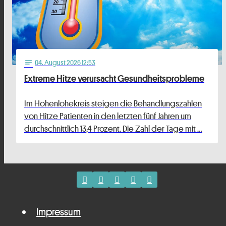
04
. August 2026 12:53
notes
Extreme Hitze verursacht Gesundheitsprobleme
Im Hohenlohekreis steigen die Behandlungszahlen
von Hitze Patienten in den letzten fünf Jahren um
durchschnittlich 13,4 Prozent. Die Zahl der Tage mit …
Impressum