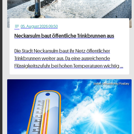
05
. August 2026 09:50
notes
Neckarsulm baut öffentliche Trinkbrunnen aus
Die Stadt Neckarsulm baut ihr Netz öffentlicher
Trinkbrunnen weiter aus. Da eine ausreichende
Flüssigkeitszufuhr bei hohen Temperaturen wichtig …
Stefan Schweihofer/Pixabay