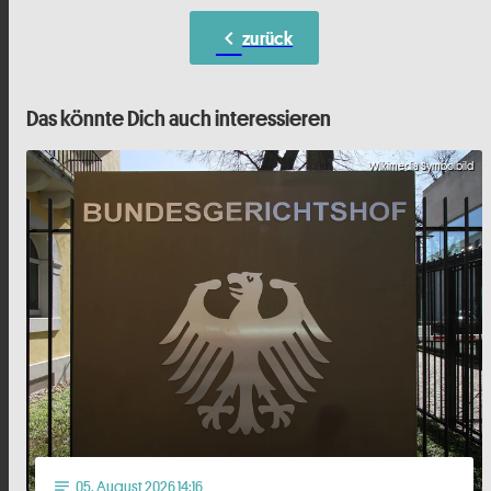
chevron_left
zurück
Das könnte Dich auch interessieren
Wikimedia Symbolbild
05
. August 2026 14:16
notes