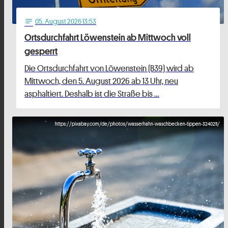
05
. August 2026 13:53
notes
Ortsdurchfahrt Löwenstein ab Mittwoch voll
gesperrt
Die Ortsdurchfahrt von Löwenstein (B39) wird ab
Mittwoch, den 5. August 2026 ab 13 Uhr, neu
asphaltiert. Deshalb ist die Straße bis …
https://pixabay.com/de/photos/wasserhahn-waschbecken-tippen-3240211/