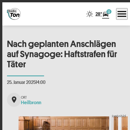
menu
12
directions_car
28°
Nach geplanten Anschlägen
auf Synagoge: Haftstrafen für
Täter
25. Januar 2025
14:00
place
Heilbronn
Symbolbild