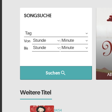
play_arrow
Radio Ton Weihnachten
SONGSUCHE
:
Von
:
Bis
search
Suchen
Al
Weitere Titel
04:54