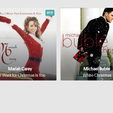
07:17
Mariah Carey
Michael Bublé
l I Want for Christmas Is You
White Christmas