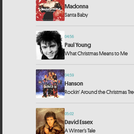
Madonna
Santa Baby
04:56
Paul Young
What Christmas Means to Me
04:59
Hanson
Rockin’ Around the Christmas Tr
05:02
David Essex
A Winter’s Tale