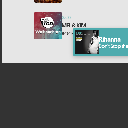
05:06
MEL & KIM
ROCKIN' AROUND THE CHRISTMA
Rihanna
Don't Stop th
Impressum
Datenschutzhinweise
T