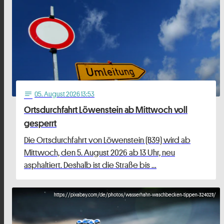
05
. August 2026 13:53
notes
Ortsdurchfahrt Löwenstein ab Mittwoch voll
gesperrt
Die Ortsdurchfahrt von Löwenstein (B39) wird ab
Mittwoch, den 5. August 2026 ab 13 Uhr, neu
asphaltiert. Deshalb ist die Straße bis …
https://pixabay.com/de/photos/wasserhahn-waschbecken-tippen-3240211/