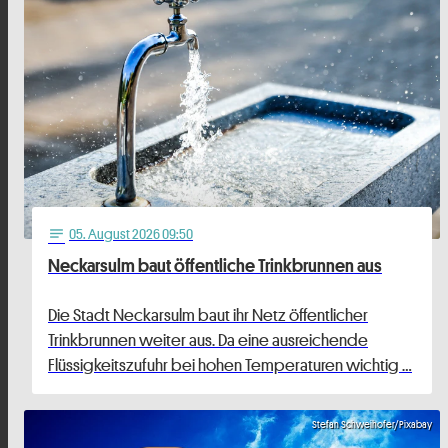
05
. August 2026 09:50
notes
Neckarsulm baut öffentliche Trinkbrunnen aus
Die Stadt Neckarsulm baut ihr Netz öffentlicher
Trinkbrunnen weiter aus. Da eine ausreichende
Flüssigkeitszufuhr bei hohen Temperaturen wichtig …
Stefan Schweihofer/Pixabay