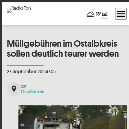
menu
directions_car
15°
Müllgebühren im Ostalbkreis
sollen deutlich teurer werden
27. September 2023
17:55
place
Ostalbkreis