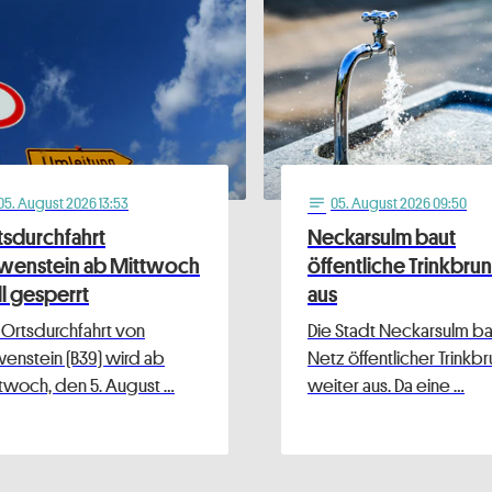
05
. August 2026 13:53
05
. August 2026 09:50
notes
tsdurchfahrt
Neckarsulm baut
wenstein ab Mittwoch
öffentliche Trinkbru
ll gesperrt
aus
 Ortsdurchfahrt von
Die Stadt Neckarsulm bau
enstein (B39) wird ab
Netz öffentlicher Trinkb
twoch, den 5. August …
weiter aus. Da eine …