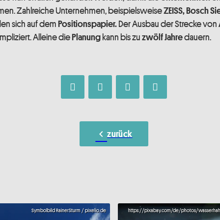
en. Zahlreiche Unternehmen, beispielsweise
ZEISS,
Bosch S
den sich auf dem
Der Ausbau der Strecke von
Positionspapier.
pliziert. Alleine die
kann bis zu
dauern.
Planung
zwölf Jahre
chevron_left
zurück
Symbolbild RainerSturm / pixelio.de
https://pixabay.com/de/photos/wasserha