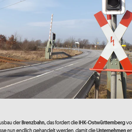
usbau der
das fordert die
v
Brenzbahn,
IHK-Ostwürttemberg
üsse nun endlich gehandelt werden, damit die
en
Unternehmen