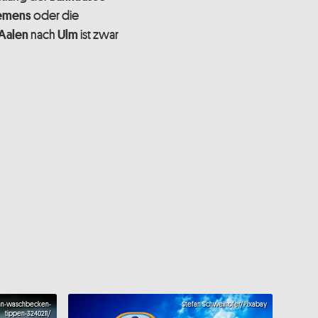
oder die
iemens
nach
ist zwar
Aalen
Ulm
hn-waschbecken-
Stefan Schweihofer/Pixabay
tippen-3240211/