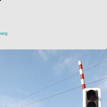
berg
S