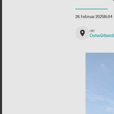
28. Februar 2025
16:04
place
Ostwürttem