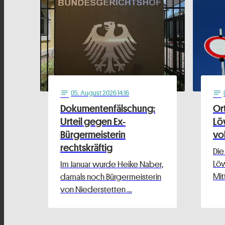
05
. August 2026 14:16
notes
notes
Dokumentenfälschung:
Or
Urteil gegen Ex-
Lö
Bürgermeisterin
vo
rechtskräftig
Die
Löw
Im Januar wurde Heike Naber,
Mit
damals noch Bürgermeisterin
von Niederstetten …