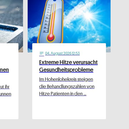
04
. August 2026 12:53
notes
Extreme Hitze verursacht
nnen
Gesundheitsprobleme
Im Hohenlohekreis steigen
die Behandlungszahlen von
t ihr
Hitze Patienten in den …
runnen