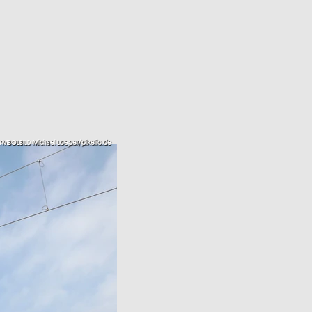
YMBOLBILD Michael Loeper/pixelio.de