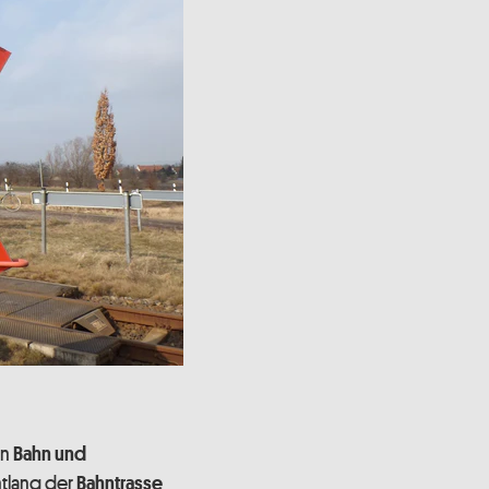
on
Bahn und
tlang der
Bahntrasse