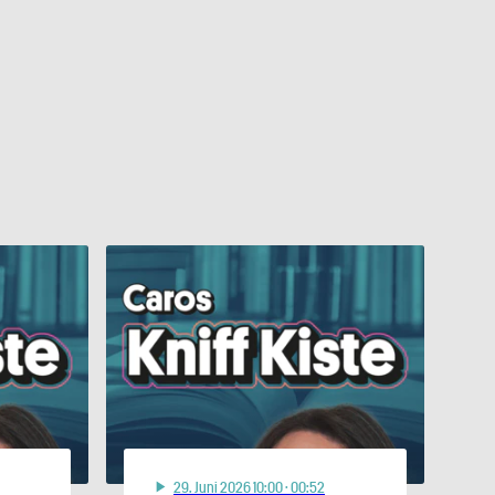
29
. Juni 2026 10:00
· 00:52
play_arrow