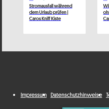
Stromausfall während
Wi
dem Urlaub prüfen |
oh
Caros Kniff Kiste
Car
Impressum
Datenschutzhinweise
T