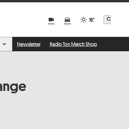
videocam
directions_car
search
16°
Newsletter
Radio Ton Merch Shop
lange