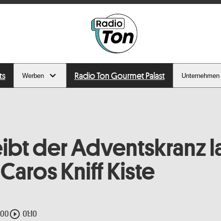
ts
Radio Ton Gourmet Palast
Werben
Unternehmen
ibt der Adventskranz 
| Caros Kniff Kiste
play_circle_outline
:00
01:10