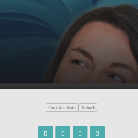
 der Adventskranz lange frisch? |
00:00
 Kiste
Caros Kniff Kiste
Lifehack