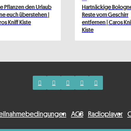
e Pflanzen den Urlaub
Hartnäckige Bologn
ne euch überstehen |
Reste vom Geschirr
os Kniff Kiste
entfernen | Caros Kni
Kiste
eilnahmebedingungen
AGB
Radioplayer
C