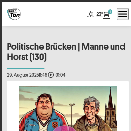
menu
4
directions_car
23°
Politische Brücken | Manne und
Horst (130)
play_circle_outline
29. August 2025
11:46
01:04