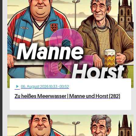
06
. August 2026 10:33
· 00:52
play_arrow
Zu heißes Meerwasser | Manne und Horst (282)