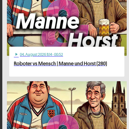
04
. August 2026 11:14
· 00:52
play_arrow
Roboter vs Mensch | Manne und Horst (280)