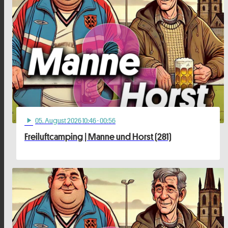
05
. August 2026 10:46
· 00:56
play_arrow
Freiluftcamping | Manne und Horst (281)