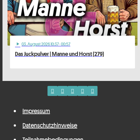
03
. August 2026 10:37
· 00:57
play_arrow
Das Juckpulver | Manne und Horst (279)
Impressum
Datenschutzhinweise
Teilnahmebedingungen