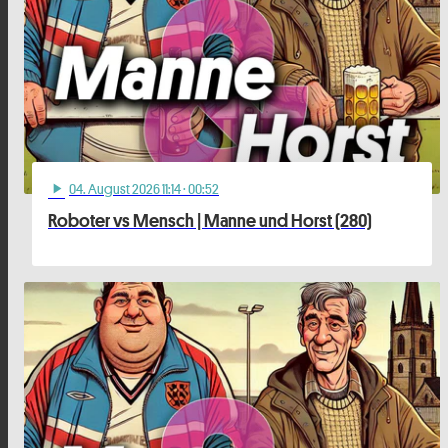
04
. August 2026 11:14
· 00:52
play_arrow
Roboter vs Mensch | Manne und Horst (280)