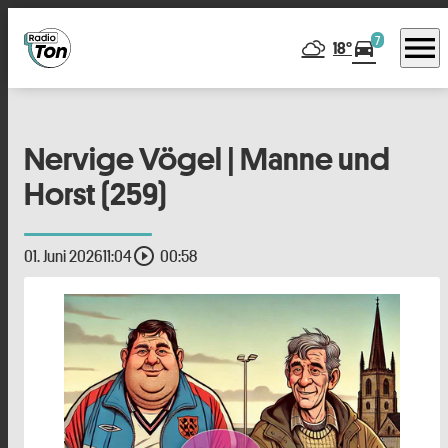
menu
7
directions_car
18°
Nervige Vögel | Manne und
Horst (259)
play_circle_outline
01. Juni 2026
11:04
00:58