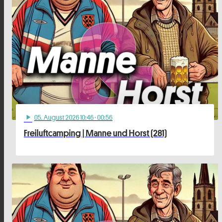
05
. August 2026 10:46
· 00:56
play_arrow
Freiluftcamping | Manne und Horst (281)