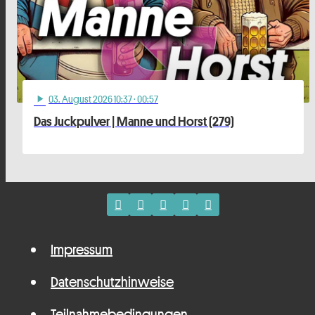
03
. August 2026 10:37
· 00:57
play_arrow
Das Juckpulver | Manne und Horst (279)
Impressum
Datenschutzhinweise
Teilnahmebedingungen