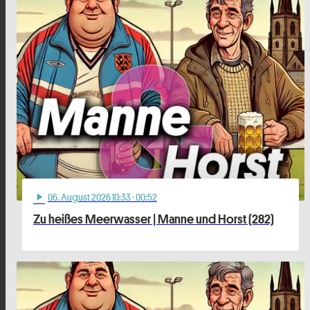
06
. August 2026 10:33
· 00:52
play_arrow
Zu heißes Meerwasser | Manne und Horst (282)