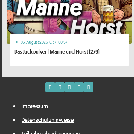
03
. August 2026 10:37
· 00:57
play_arrow
Das Juckpulver | Manne und Horst (279)
Impressum
Datenschutzhinweise
Teilnahmebedingungen