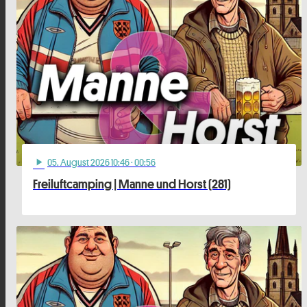
05
. August 2026 10:46
· 00:56
play_arrow
Freiluftcamping | Manne und Horst (281)