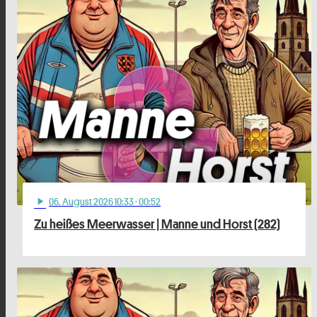
06
. August 2026 10:33
· 00:52
play_arrow
Zu heißes Meerwasser | Manne und Horst (282)