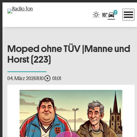
menu
7
directions_car
16°
Moped ohne TÜV |Manne und
Horst (223)
play_circle_outline
04. März 2026
11:10
01:01