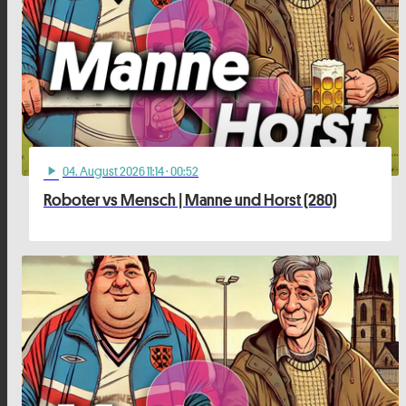
04
. August 2026 11:14
· 00:52
play_arrow
Roboter vs Mensch | Manne und Horst (280)