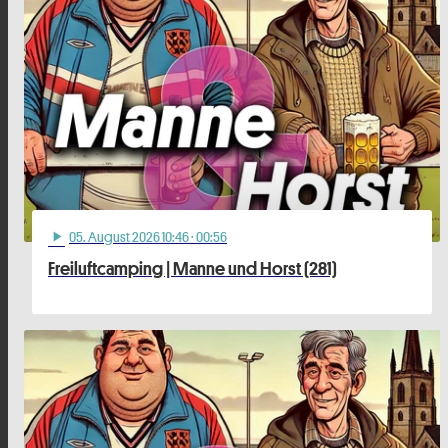
05
. August 2026 10:46
· 00:56
play_arrow
Freiluftcamping | Manne und Horst (281)