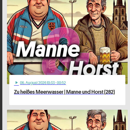
06
. August 2026 10:33
· 00:52
play_arrow
Zu heißes Meerwasser | Manne und Horst (282)