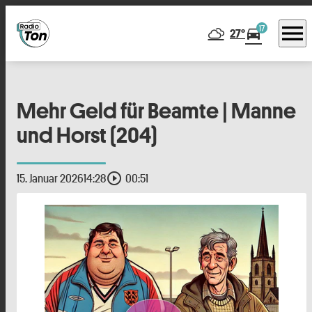
menu
17
directions_car
27°
Mehr Geld für Beamte | Manne
und Horst (204)
play_circle_outline
15. Januar 2026
14:28
00:51