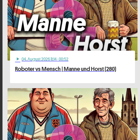
04
. August 2026 11:14
· 00:52
play_arrow
Roboter vs Mensch | Manne und Horst (280)