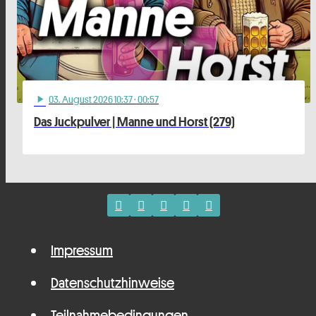
03
. August 2026 10:37
· 00:57
play_arrow
Das Juckpulver | Manne und Horst (279)
Impressum
Datenschutzhinweise
Teilnahmebedingungen