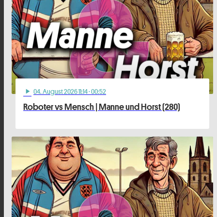
04
. August 2026 11:14
· 00:52
play_arrow
Roboter vs Mensch | Manne und Horst (280)