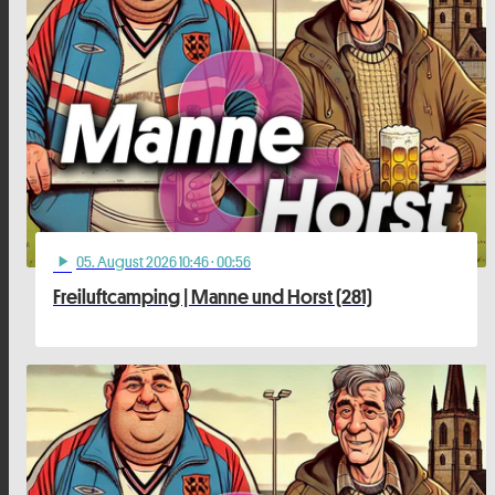
05
. August 2026 10:46
· 00:56
play_arrow
Freiluftcamping | Manne und Horst (281)