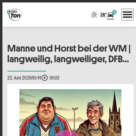
menu
9
directions_car
26°
Manne und Horst bei der WM |
langweilig, langweiliger, DFB...
play_circle_outline
22. Juni 2026
10:41
01:02