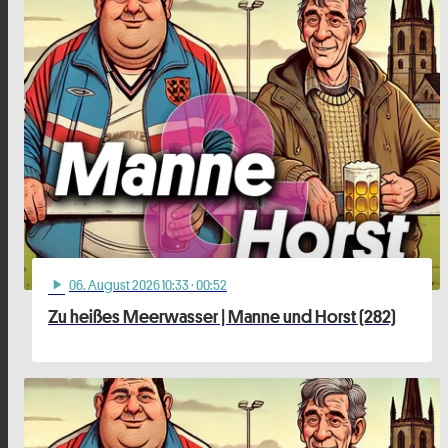
06
. August 2026 10:33
· 00:52
play_arrow
Zu heißes Meerwasser | Manne und Horst (282)