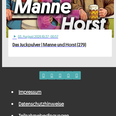
03
. August 2026 10:37
· 00:57
play_arrow
Das Juckpulver | Manne und Horst (279)
Impressum
Datenschutzhinweise
Teilnahmebedingungen