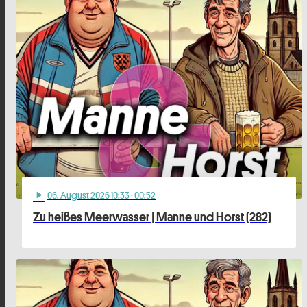
06
. August 2026 10:33
· 00:52
play_arrow
Zu heißes Meerwasser | Manne und Horst (282)