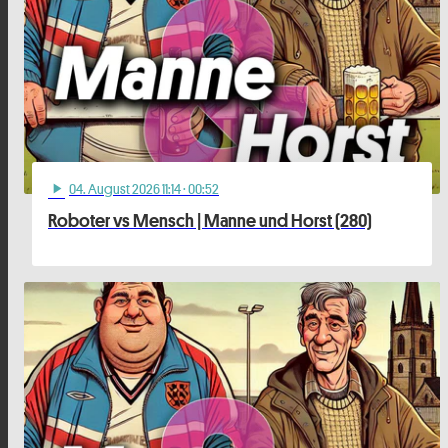
04
. August 2026 11:14
· 00:52
play_arrow
Roboter vs Mensch | Manne und Horst (280)