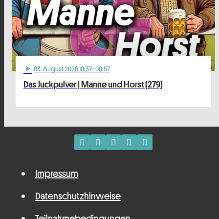
03
. August 2026 10:37
· 00:57
play_arrow
Das Juckpulver | Manne und Horst (279)
Impressum
Datenschutzhinweise
Teilnahmebedingungen