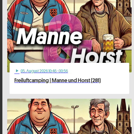
05
. August 2026 10:46
· 00:56
play_arrow
Freiluftcamping | Manne und Horst (281)