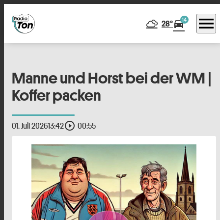
menu
14
directions_car
28°
Manne und Horst bei der WM |
Koffer packen
play_circle_outline
01. Juli 2026
13:42
00:55