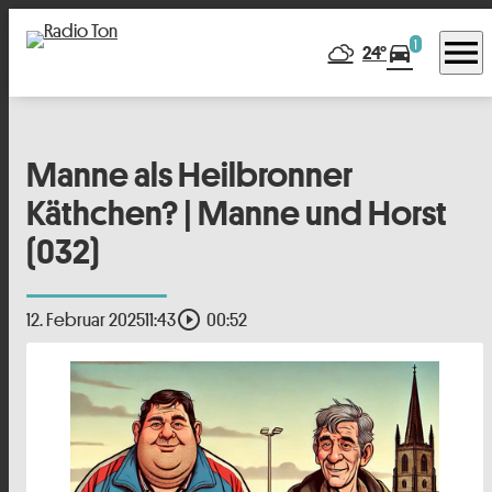
menu
1
directions_car
24°
Manne als Heilbronner
Käthchen? | Manne und Horst
(032)
play_circle_outline
12. Februar 2025
11:43
00:52