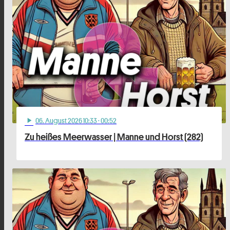
06
. August 2026 10:33
· 00:52
play_arrow
Zu heißes Meerwasser | Manne und Horst (282)