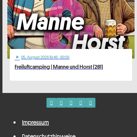
05
. August 2026 10:46
· 00:56
play_arrow
Freiluftcamping | Manne und Horst (281)
Impressum
Datenschutzhinweise