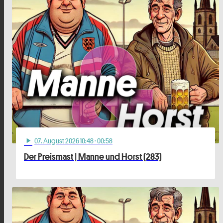
07
. August 2026 10:48
· 00:58
play_arrow
Der Preismast | Manne und Horst (283)