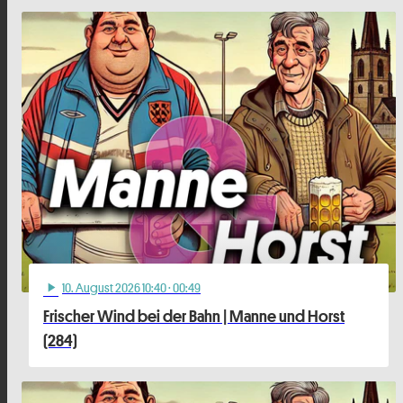
10
. August 2026 10:40
· 00:49
play_arrow
Frischer Wind bei der Bahn | Manne und Horst
(284)