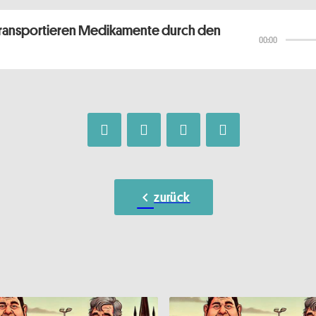
ransportieren Medikamente durch den
00:00
chevron_left
zurück