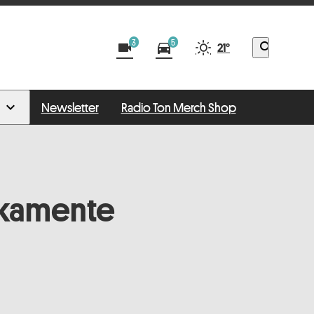
3
5
videocam
directions_car
search
21°
Newsletter
Radio Ton Merch Shop
ikamente