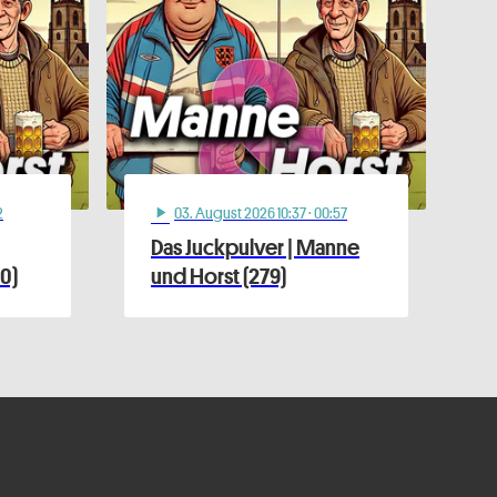
2
03
. August 2026 10:37
· 00:57
play_arrow
Das Juckpulver | Manne
0)
und Horst (279)