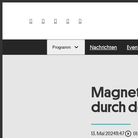
Nachrichten
Even
Programm
Magnet
durch d
play_circle_outline
13. Mai 2024
11:47
01