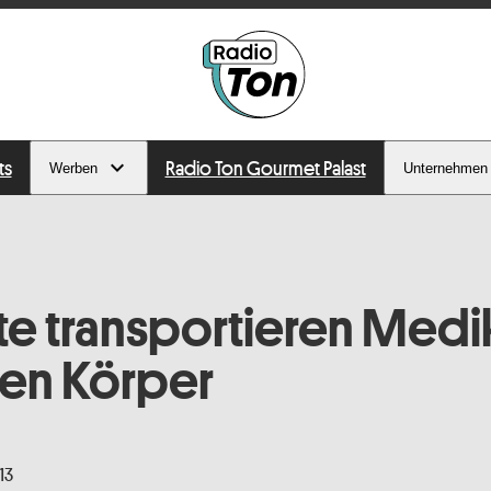
ts
Radio Ton Gourmet Palast
Werben
Unternehmen
e transportieren Med
en Körper
:13