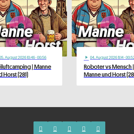
05
. August 2026 10:46
· 00:56
04
. August 2026 11:14
· 00:5
play_arrow
eiluftcamping | Manne
Roboter vs Mensch |
 Horst (281)
Manne und Horst (28