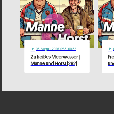
06
. August 2026 10:33
· 00:52
play_arrow
play_arrow
Zu heißes Meerwasser |
Fr
Manne und Horst (282)
und