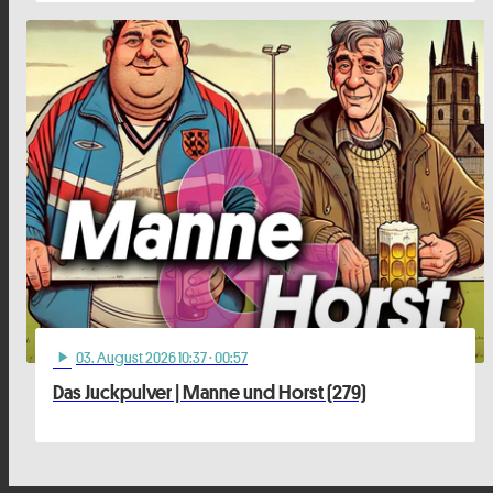
03
. August 2026 10:37
· 00:57
play_arrow
Das Juckpulver | Manne und Horst (279)