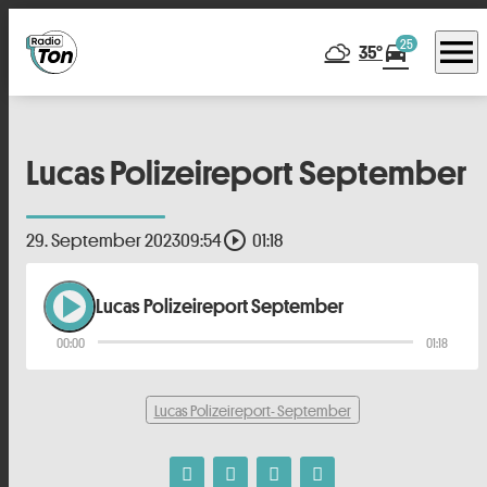
menu
25
directions_car
35°
Lucas Polizeireport September
play_circle_outline
29. September 2023
09:54
01:18
play_arrow
Lucas Polizeireport September
00:00
01:18
Lucas Polizeireport- September