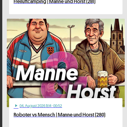
Freiluftcamping | Manne und Horst (281)
04
. August 2026 11:14
· 00:52
play_arrow
Roboter vs Mensch | Manne und Horst (280)