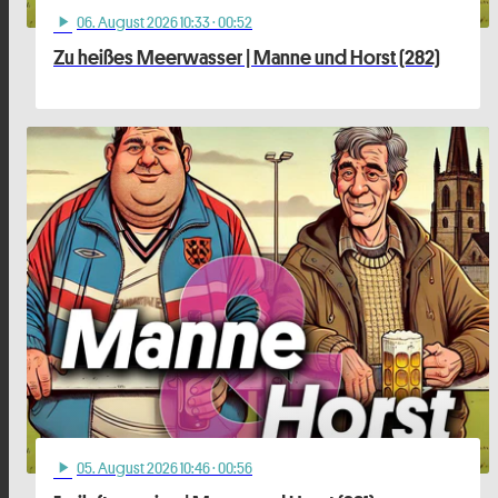
06
. August 2026 10:33
· 00:52
play_arrow
Zu heißes Meerwasser | Manne und Horst (282)
05
. August 2026 10:46
· 00:56
play_arrow