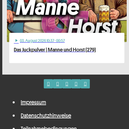
03
. August 2026 10:37
· 00:57
play_arrow
Das Juckpulver | Manne und Horst (279)
Impressum
Datenschutzhinweise
Teilnahmebedingungen