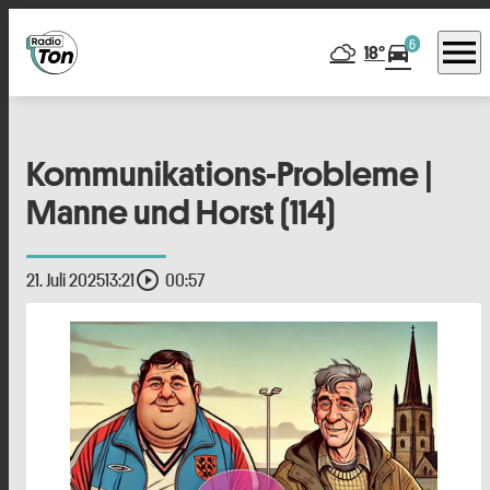
menu
6
directions_car
18°
Kommunikations-Probleme |
Manne und Horst (114)
play_circle_outline
21. Juli 2025
13:21
00:57