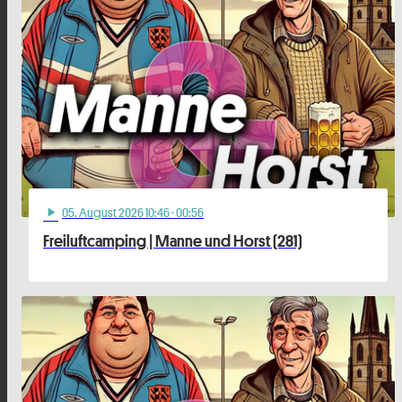
05
. August 2026 10:46
· 00:56
play_arrow
Freiluftcamping | Manne und Horst (281)