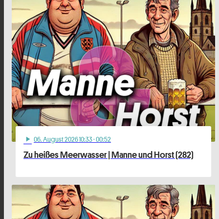
06
. August 2026 10:33
· 00:52
play_arrow
Zu heißes Meerwasser | Manne und Horst (282)