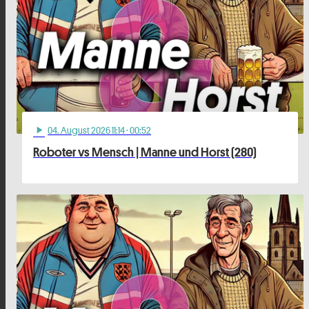
04
. August 2026 11:14
· 00:52
play_arrow
Roboter vs Mensch | Manne und Horst (280)