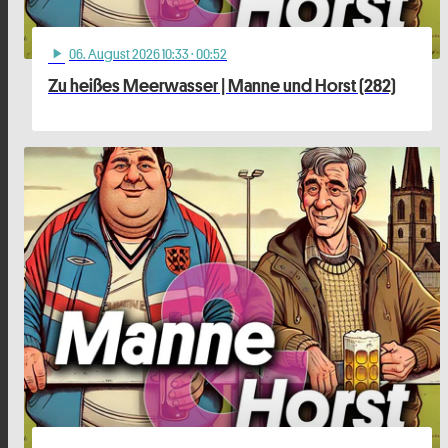
06
. August 2026 10:33
· 00:52
play_arrow
Zu heißes Meerwasser | Manne und Horst (282)