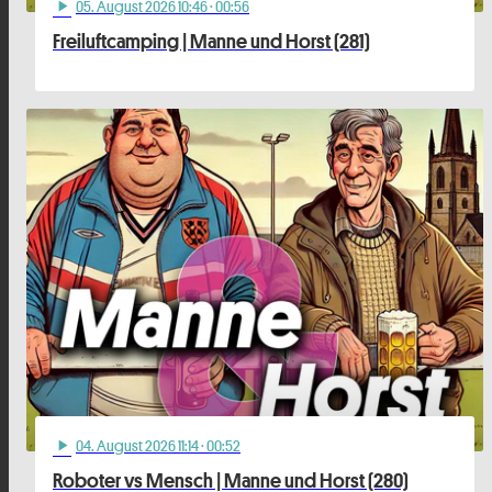
05
. August 2026 10:46
· 00:56
play_arrow
Freiluftcamping | Manne und Horst (281)
04
. August 2026 11:14
· 00:52
play_arrow
Roboter vs Mensch | Manne und Horst (280)