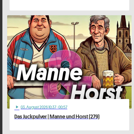
03
. August 2026 10:37
· 00:57
play_arrow
Das Juckpulver | Manne und Horst (279)