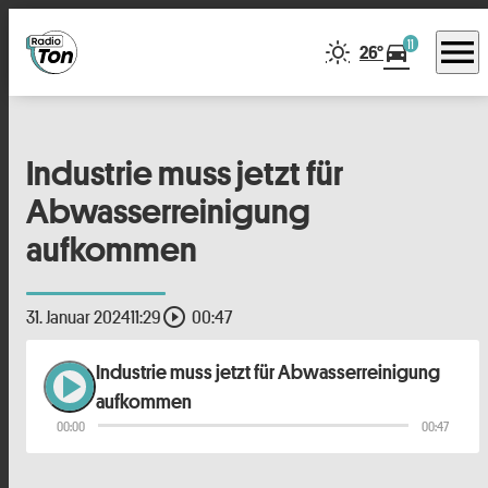
menu
11
directions_car
26°
Industrie muss jetzt für
Abwasserreinigung
aufkommen
play_circle_outline
31. Januar 2024
11:29
00:47
Industrie muss jetzt für Abwasserreinigung
play_arrow
aufkommen
00:00
00:47