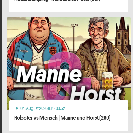
04
. August 2026 11:14
· 00:52
play_arrow
Roboter vs Mensch | Manne und Horst (280)