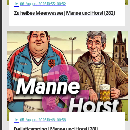
06
. August 2026 10:33
· 00:52
play_arrow
Zu heißes Meerwasser | Manne und Horst (282)
05
. August 2026 10:46
· 00:56
play_arrow
Freiluftcamping | Manne und Horst (281)