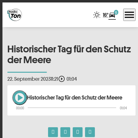
menu
6
directions_car
16°
Historischer Tag für den Schutz
der Meere
play_circle_outline
22. September 2023
11:21
01:04
play_arrow
Historischer Tag für den Schutz der Meere
00:00
01:04