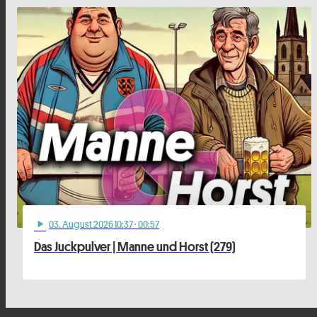
03
. August 2026 10:37
· 00:57
play_arrow
Das Juckpulver | Manne und Horst (279)