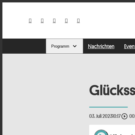
Nachrichten
Even
Programm
Glückss
play_circle_outline
03. Juli 2023
10:17
00