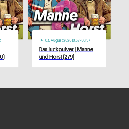
2
03
. August 2026 10:37
· 00:57
play_arrow
Das Juckpulver | Manne
0)
und Horst (279)