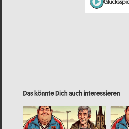
play_arrow
Glücksspie
Das könnte Dich auch interessieren