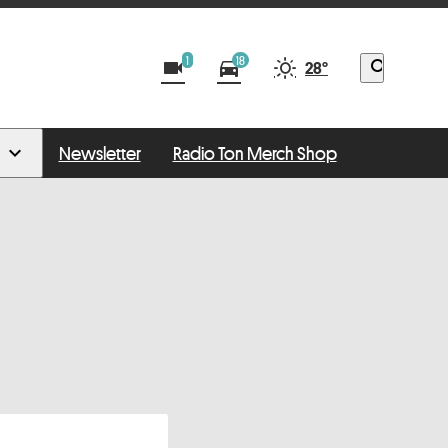
1
18
videocam
directions_car
search
28°
Newsletter
Radio Ton Merch Shop