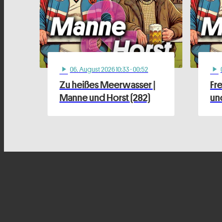
06
. August 2026 10:33
· 00:52
play_arrow
play_arrow
Zu heißes Meerwasser |
Fr
Manne und Horst (282)
und