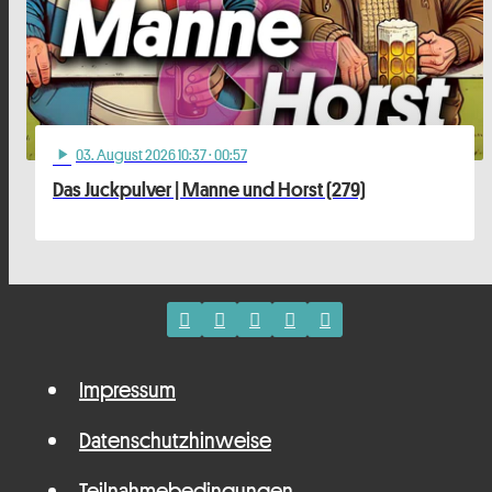
03
. August 2026 10:37
· 00:57
play_arrow
Das Juckpulver | Manne und Horst (279)
Impressum
Datenschutzhinweise
Teilnahmebedingungen