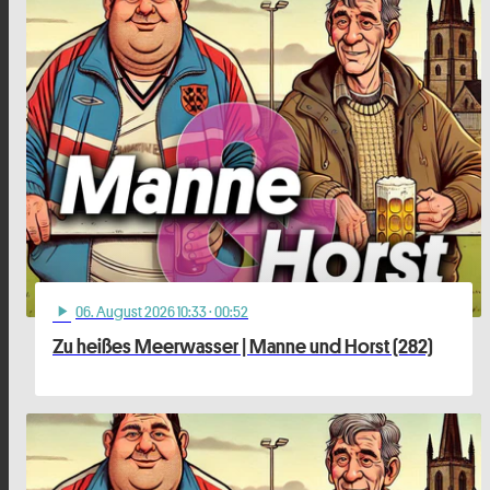
06
. August 2026 10:33
· 00:52
play_arrow
Zu heißes Meerwasser | Manne und Horst (282)