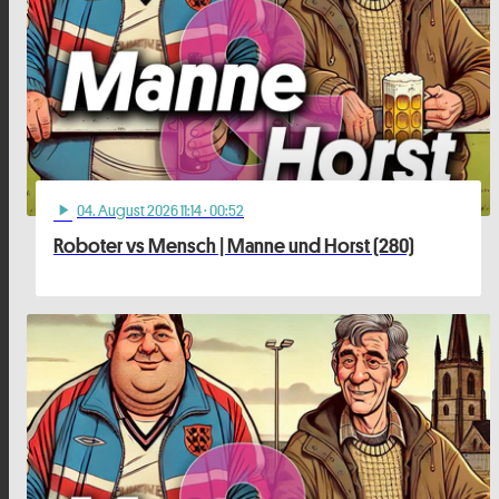
04
. August 2026 11:14
· 00:52
play_arrow
Roboter vs Mensch | Manne und Horst (280)