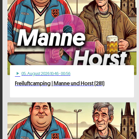
05
. August 2026 10:46
· 00:56
play_arrow
Freiluftcamping | Manne und Horst (281)