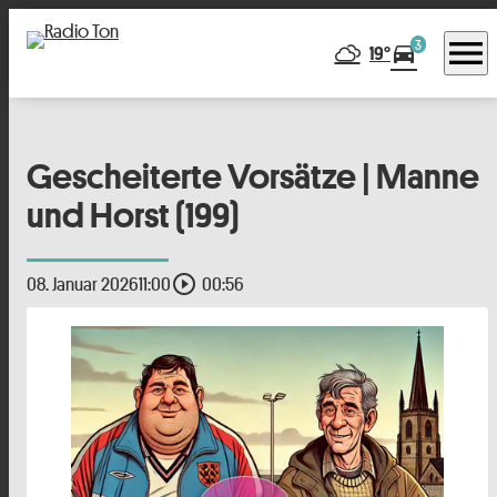
menu
3
directions_car
19°
Gescheiterte Vorsätze | Manne
und Horst (199)
play_circle_outline
08. Januar 2026
11:00
00:56