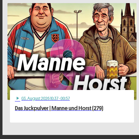
03
. August 2026 10:37
· 00:57
play_arrow
Das Juckpulver | Manne und Horst (279)