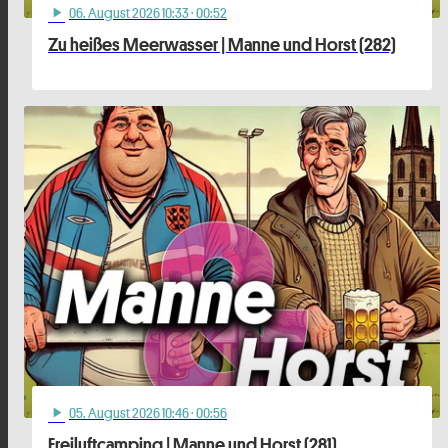
06
. August 2026 10:33
· 00:52
play_arrow
Zu heißes Meerwasser | Manne und Horst (282)
05
. August 2026 10:46
· 00:56
play_arrow
Freiluftcamping | Manne und Horst (281)