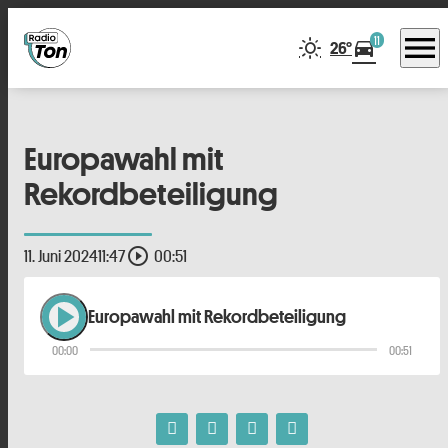
menu
11
directions_car
26°
Europawahl mit
Rekordbeteiligung
play_circle_outline
11. Juni 2024
11:47
00:51
play_arrow
Europawahl mit Rekordbeteiligung
00:00
00:51