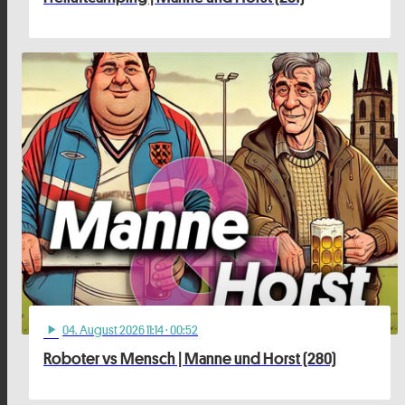
04
. August 2026 11:14
· 00:52
play_arrow
Roboter vs Mensch | Manne und Horst (280)