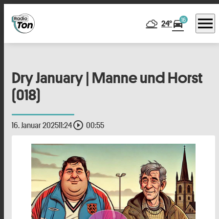
menu
16
directions_car
24°
Dry January | Manne und Horst
(018)
play_circle_outline
16. Januar 2025
11:24
00:55