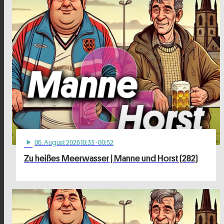
06
. August 2026 10:33
· 00:52
play_arrow
Zu heißes Meerwasser | Manne und Horst (282)