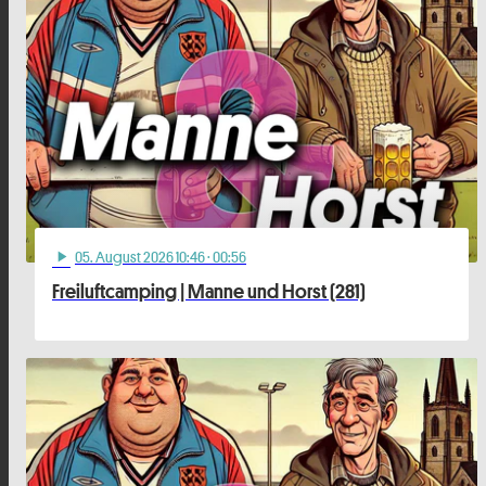
05
. August 2026 10:46
· 00:56
play_arrow
Freiluftcamping | Manne und Horst (281)