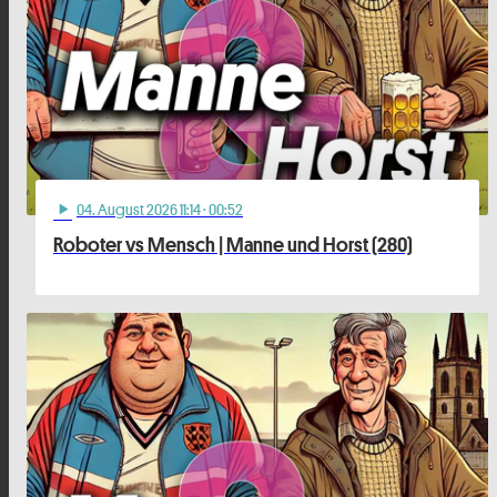
04
. August 2026 11:14
· 00:52
play_arrow
Roboter vs Mensch | Manne und Horst (280)