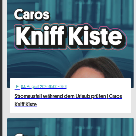
03
. August 2026 10:00
· 01:01
play_arrow
Stromausfall während dem Urlaub prüfen | Caros
Kniff Kiste