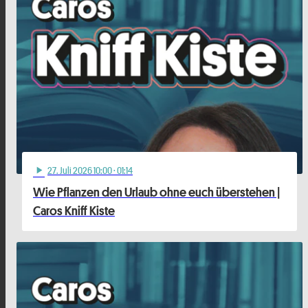
27
. Juli 2026 10:00
· 01:14
play_arrow
Wie Pflanzen den Urlaub ohne euch überstehen |
Caros Kniff Kiste