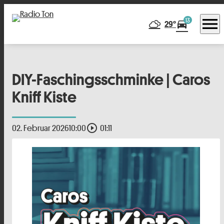
menu
13
directions_car
29°
DIY-Faschingsschminke | Caros
Kniff Kiste
play_circle_outline
02. Februar 2026
10:00
01:11