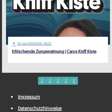
29
. Juni 2026 10:00
· 00:52
play_arrow
Erfrischende Zungenatmung | Caros Kniff Kiste
Impressum
Datenschutzhinweise