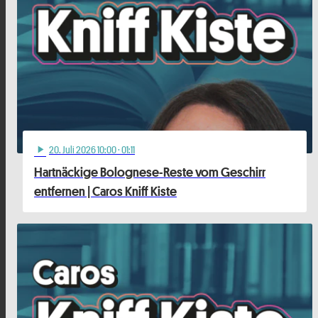
20
. Juli 2026 10:00
· 01:11
play_arrow
Hartnäckige Bolognese-Reste vom Geschirr
entfernen | Caros Kniff Kiste