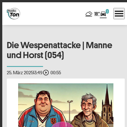
menu
1
directions_car
18°
Die Wespenattacke | Manne
und Horst (054)
play_circle_outline
25. März 2025
13:49
00:55