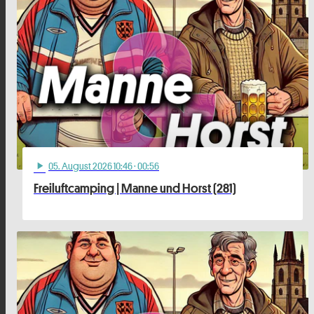
05
. August 2026 10:46
· 00:56
play_arrow
Freiluftcamping | Manne und Horst (281)