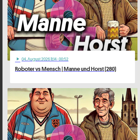
04
. August 2026 11:14
· 00:52
play_arrow
Roboter vs Mensch | Manne und Horst (280)