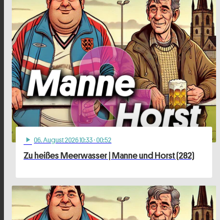
06
. August 2026 10:33
· 00:52
play_arrow
Zu heißes Meerwasser | Manne und Horst (282)