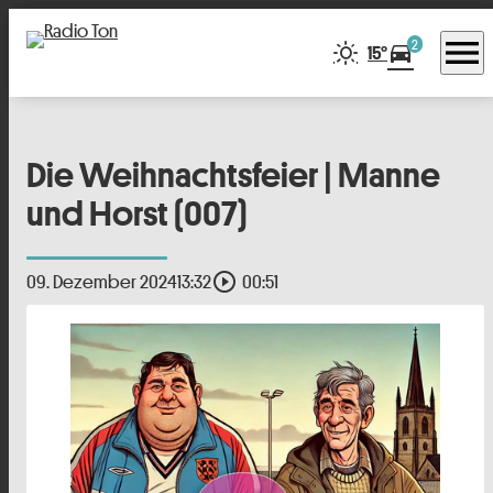
menu
2
directions_car
15°
Die Weihnachtsfeier | Manne
und Horst (007)
play_circle_outline
09. Dezember 2024
13:32
00:51