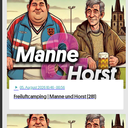
05
. August 2026 10:46
· 00:56
play_arrow
Freiluftcamping | Manne und Horst (281)