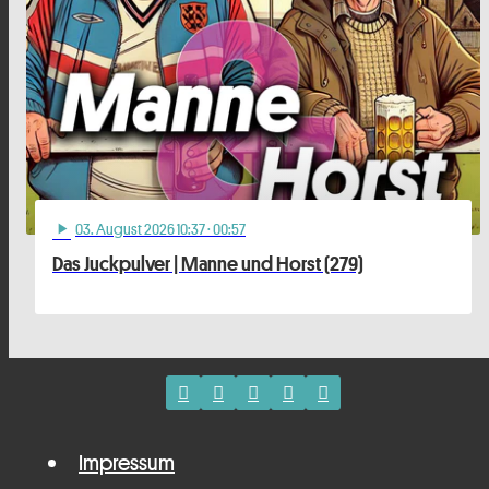
03
. August 2026 10:37
· 00:57
play_arrow
Das Juckpulver | Manne und Horst (279)
Impressum