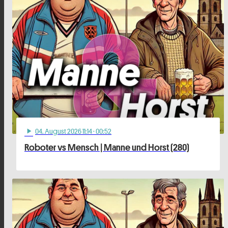
04
. August 2026 11:14
· 00:52
play_arrow
Roboter vs Mensch | Manne und Horst (280)