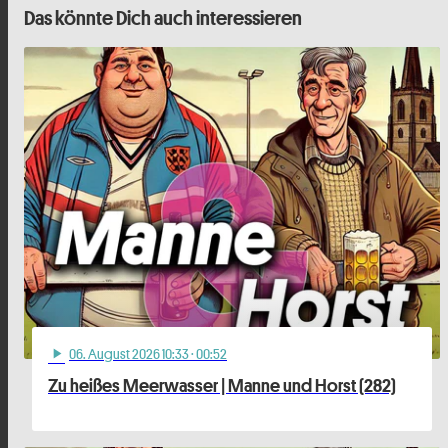
Das könnte Dich auch interessieren
06
. August 2026 10:33
· 00:52
play_arrow
Zu heißes Meerwasser | Manne und Horst (282)