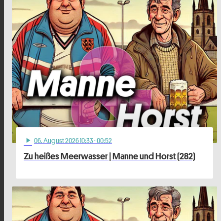
06
. August 2026 10:33
· 00:52
play_arrow
Zu heißes Meerwasser | Manne und Horst (282)