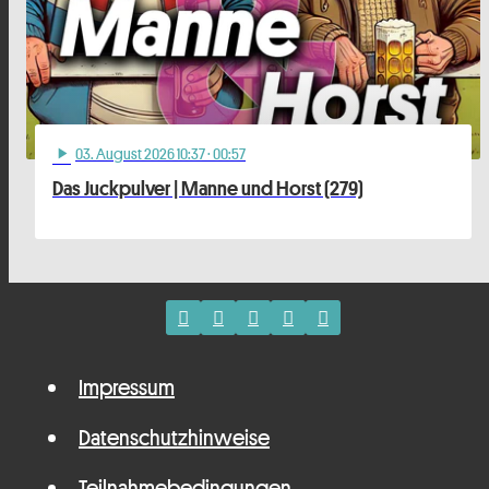
03
. August 2026 10:37
· 00:57
play_arrow
Das Juckpulver | Manne und Horst (279)
Impressum
Datenschutzhinweise
Teilnahmebedingungen