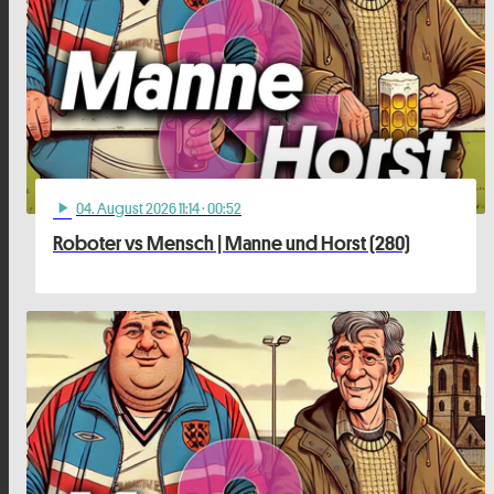
04
. August 2026 11:14
· 00:52
play_arrow
Roboter vs Mensch | Manne und Horst (280)