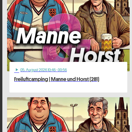
05
. August 2026 10:46
· 00:56
play_arrow
Freiluftcamping | Manne und Horst (281)