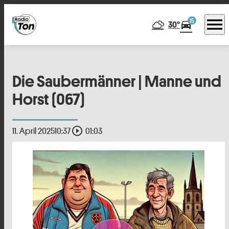
menu
15
directions_car
30°
Die Saubermänner | Manne und
Horst (067)
play_circle_outline
11. April 2025
10:37
01:03