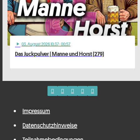
03
. August 2026 10:37
· 00:57
play_arrow
Das Juckpulver | Manne und Horst (279)
Impressum
Datenschutzhinweise
Teilnahmebedingungen