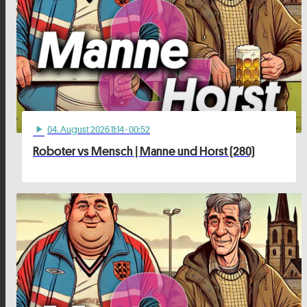
04
. August 2026 11:14
· 00:52
play_arrow
Roboter vs Mensch | Manne und Horst (280)