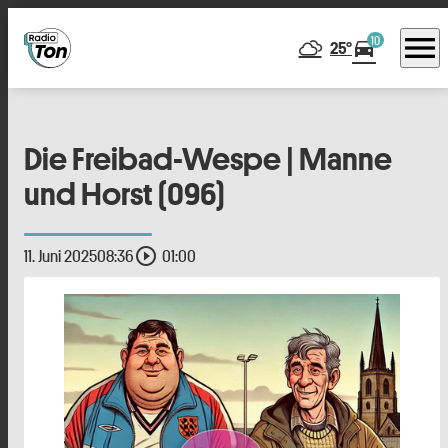
menu
10
directions_car
25°
Die Freibad-Wespe | Manne
und Horst (096)
play_circle_outline
11. Juni 2025
08:36
01:00