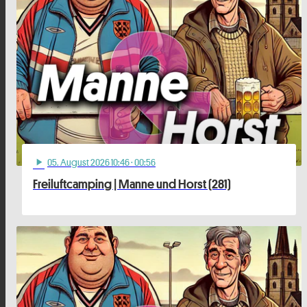
05
. August 2026 10:46
· 00:56
play_arrow
Freiluftcamping | Manne und Horst (281)