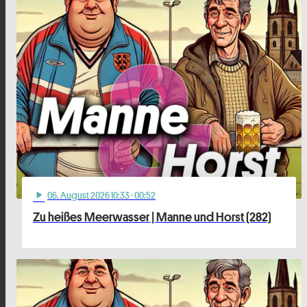
06
. August 2026 10:33
· 00:52
play_arrow
Zu heißes Meerwasser | Manne und Horst (282)