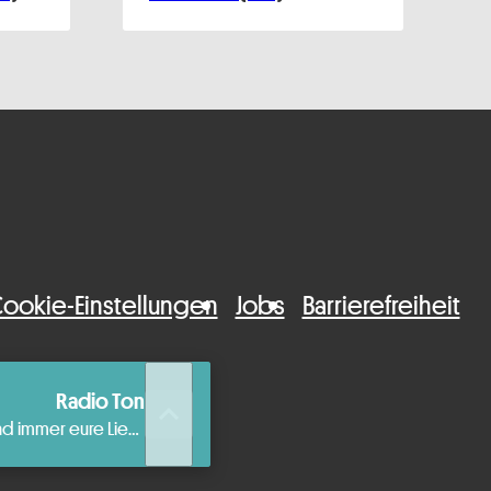
ookie-Einstellungen
Jobs
Barrierefreiheit
Radio Ton
queue_music
Die beste aktuelle Musik und immer eure Lieblingshits.