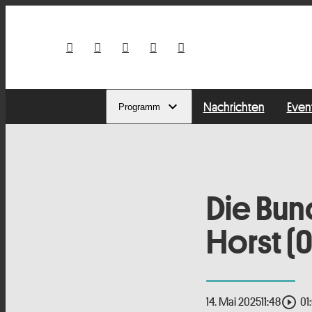
Nachrichten
Even
Programm
Die Bun
Horst (
play_circle_outline
14. Mai 2025
11:48
01