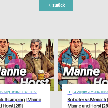
chevron_left
zurück
05
. August 2026 10:46
· 00:56
04
. August 2026 11:14
· 00:5
play_arrow
eiluftcamping | Manne
Roboter vs Mensch |
 Horst (281)
Manne und Horst (28