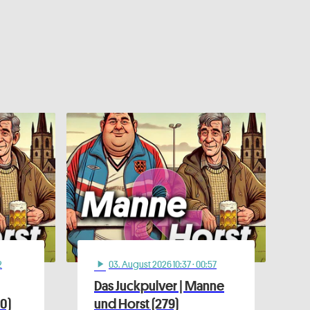
2
03
. August 2026 10:37
· 00:57
play_arrow
Das Juckpulver | Manne
0)
und Horst (279)