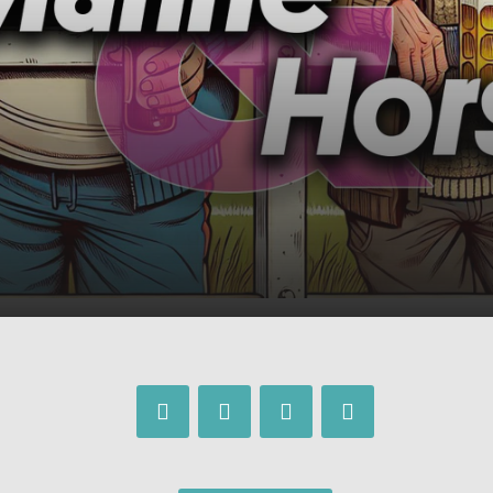
sjugendspiele | Manne und
00:00
01:03