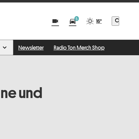
5
videocam
directions_car
search
16°
Newsletter
Radio Ton Merch Shop
nne und