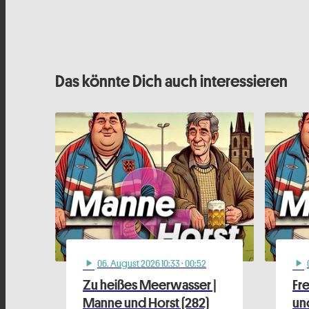
Das könnte Dich auch interessieren
06
. August 2026 10:33
· 00:52
play_arrow
play_arrow
Zu heißes Meerwasser |
Fr
Manne und Horst (282)
und