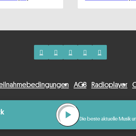
eilnahmebedingungen
AGB
Radioplayer
C
ck
play_arrow