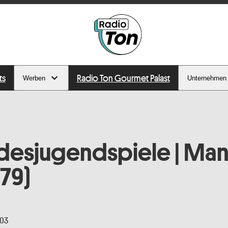
ts
Radio Ton Gourmet Palast
Werben
Unternehmen
desjugendspiele | Ma
079)
:03