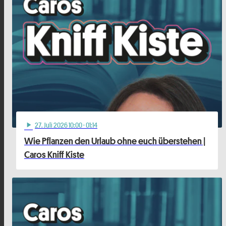
27
. Juli 2026 10:00
· 01:14
play_arrow
Wie Pflanzen den Urlaub ohne euch überstehen |
Caros Kniff Kiste