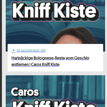
20
. Juli 2026 10:00
· 01:11
play_arrow
Hartnäckige Bolognese-Reste vom Geschirr
entfernen | Caros Kniff Kiste