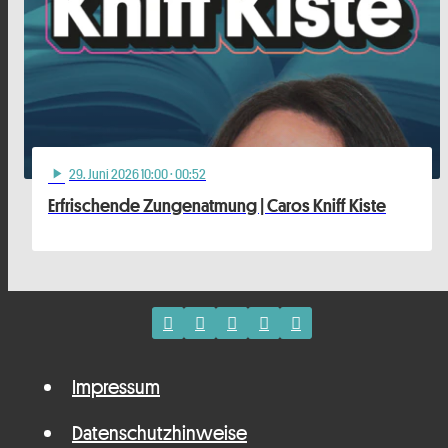
29
. Juni 2026 10:00
· 00:52
play_arrow
Erfrischende Zungenatmung | Caros Kniff Kiste
Impressum
Datenschutzhinweise