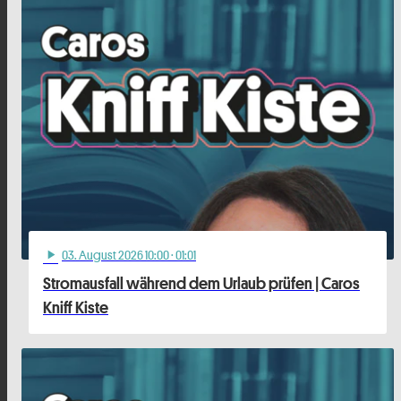
03
. August 2026 10:00
· 01:01
play_arrow
Stromausfall während dem Urlaub prüfen | Caros
Kniff Kiste