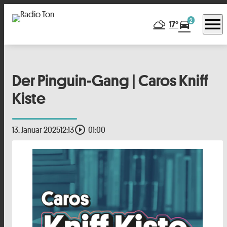
menu
2
directions_car
17°
Der Pinguin-Gang | Caros Kniff
Kiste
play_circle_outline
13. Januar 2025
12:13
01:00