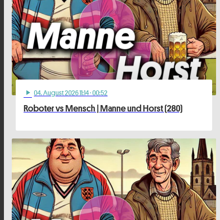
04
. August 2026 11:14
· 00:52
play_arrow
Roboter vs Mensch | Manne und Horst (280)