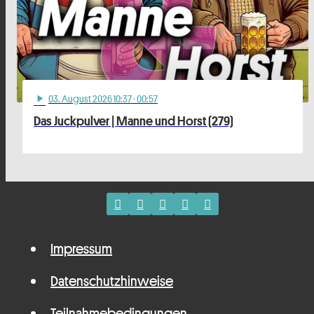
03
. August 2026 10:37
· 00:57
play_arrow
Das Juckpulver | Manne und Horst (279)
Impressum
Datenschutzhinweise
Teilnahmebedingungen