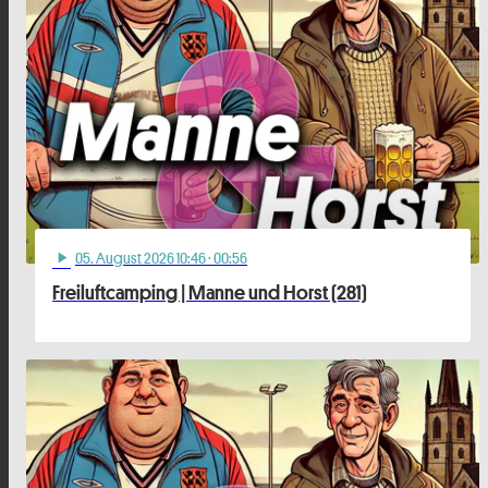
05
. August 2026 10:46
· 00:56
play_arrow
Freiluftcamping | Manne und Horst (281)