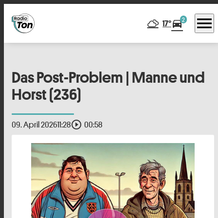
menu
2
directions_car
17°
Das Post-Problem | Manne und
Horst (236)
play_circle_outline
09. April 2026
11:28
00:58