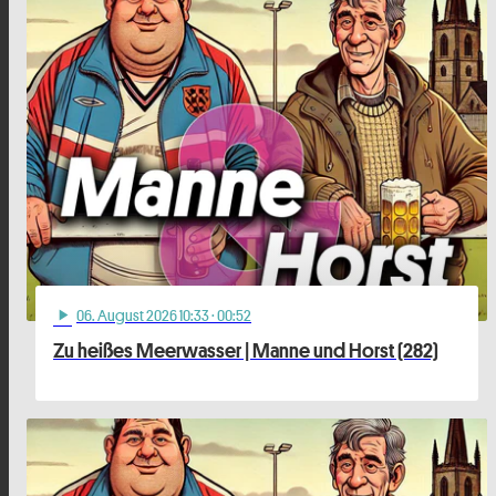
06
. August 2026 10:33
· 00:52
play_arrow
Zu heißes Meerwasser | Manne und Horst (282)