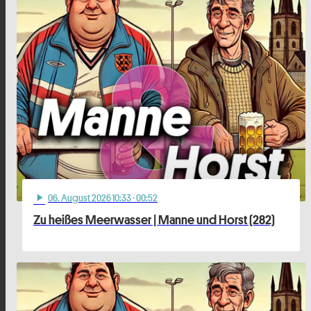
06
. August 2026 10:33
· 00:52
play_arrow
Zu heißes Meerwasser | Manne und Horst (282)