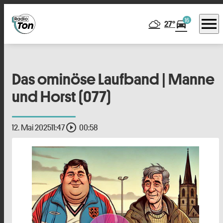
menu
16
directions_car
27°
Das ominöse Laufband | Manne
und Horst (077)
play_circle_outline
12. Mai 2025
11:47
00:58