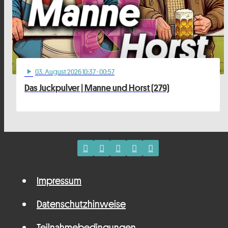
03
. August 2026 10:37
· 00:57
play_arrow
Das Juckpulver | Manne und Horst (279)
Impressum
Datenschutzhinweise
Teilnahmebedingungen