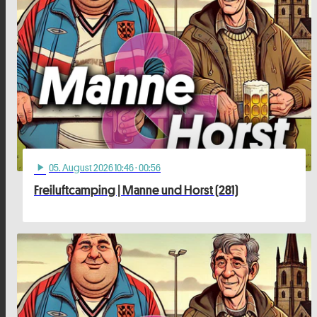
05
. August 2026 10:46
· 00:56
play_arrow
Freiluftcamping | Manne und Horst (281)