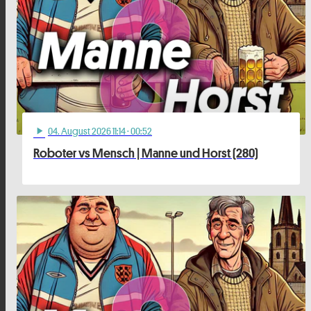
04
. August 2026 11:14
· 00:52
play_arrow
Roboter vs Mensch | Manne und Horst (280)