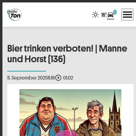
menu
1
directions_car
16°
Bier trinken verboten! | Manne
und Horst (136)
play_circle_outline
11. September 2025
11:18
01:02