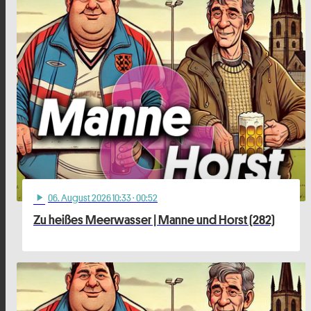
06
. August 2026 10:33
· 00:52
play_arrow
Zu heißes Meerwasser | Manne und Horst (282)