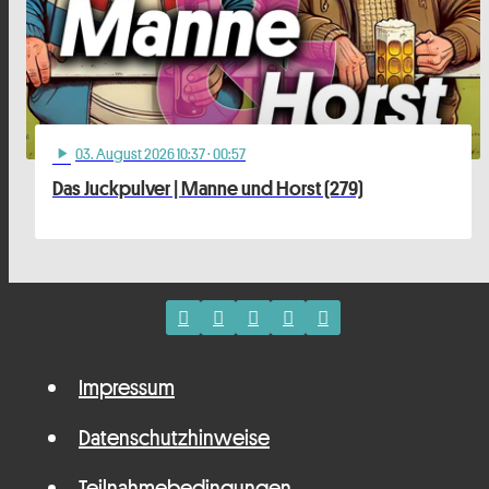
03
. August 2026 10:37
· 00:57
play_arrow
Das Juckpulver | Manne und Horst (279)
Impressum
Datenschutzhinweise
Teilnahmebedingungen