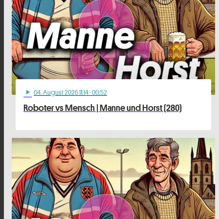
04
. August 2026 11:14
· 00:52
play_arrow
Roboter vs Mensch | Manne und Horst (280)