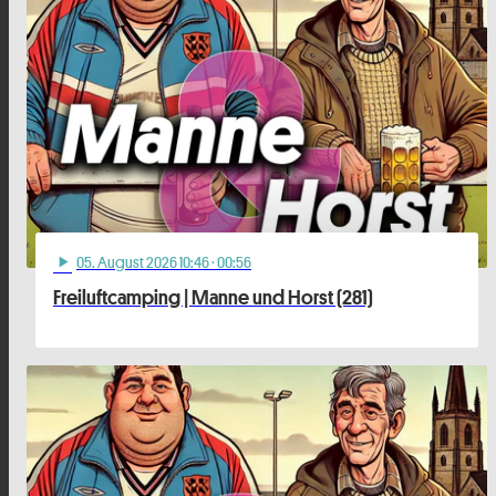
05
. August 2026 10:46
· 00:56
play_arrow
Freiluftcamping | Manne und Horst (281)