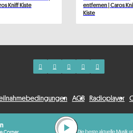
os Kniff Kiste
entfernen | Caros Kni
Kiste
eilnahmebedingungen
AGB
Radioplayer
C
in
play_arrow
he Corner