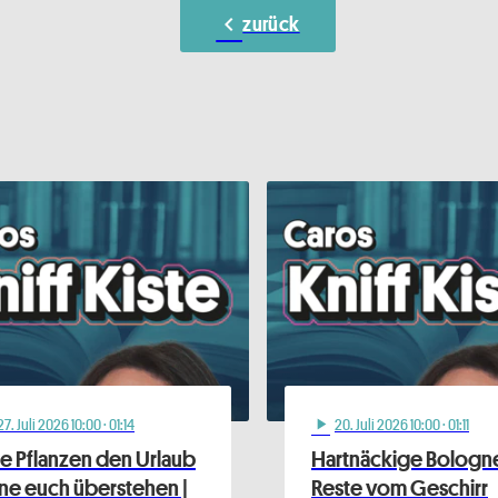
chevron_left
zurück
27
. Juli 2026 10:00
· 01:14
20
. Juli 2026 10:00
· 01:11
play_arrow
e Pflanzen den Urlaub
Hartnäckige Bologn
ne euch überstehen |
Reste vom Geschirr