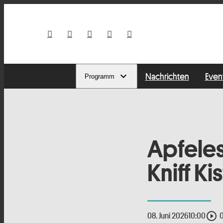
Nachrichten
Even
Programm
Apfeles
Kniff Ki
play_circle_outline
08. Juni 2026
10:00