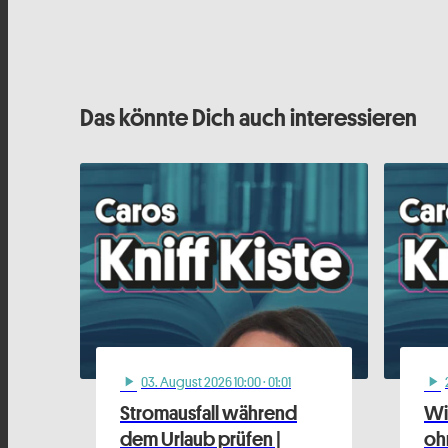
Das könnte Dich auch interessieren
03
. August 2026 10:00
· 01:01
play_arrow
play_arrow
Stromausfall während
Wi
dem Urlaub prüfen |
oh