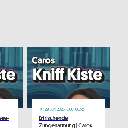
29
. Juni 2026 10:00
· 00:52
play_arrow
ese-
Erfrischende
Zungenatmung | Caros