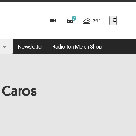
7
videocam
directions_car
search
24°
Newsletter
Radio Ton Merch Shop
 Caros