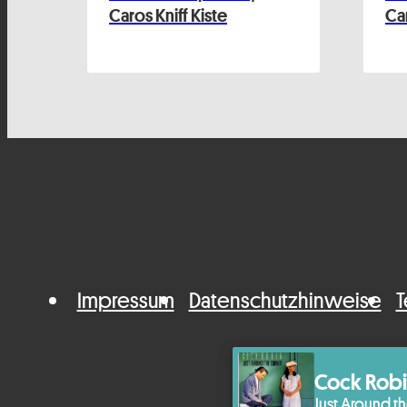
Caros Kniff Kiste
Car
Impressum
Datenschutzhinweise
T
Cock Rob
Just Around t