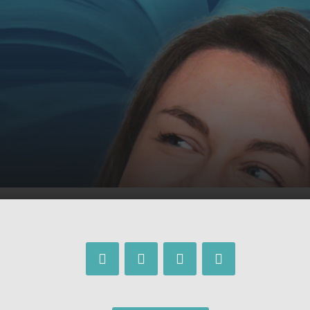
 gegen Stinkefüße | Caros
00:00
00:36