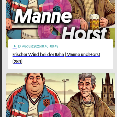
10
. August 2026 10:40
· 00:49
play_arrow
Frischer Wind bei der Bahn | Manne und Horst
(284)