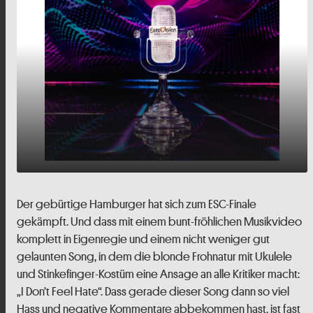
play_arrow
2021: „I Don’t Feel Hate“ in Eigenregie
Der gebürtige Hamburger hat sich zum ESC-Finale
gekämpft. Und dass mit einem bunt-fröhlichen Musikvideo
00:00
34:47
komplett in Eigenregie und einem nicht weniger gut
gelaunten Song, in dem die blonde Frohnatur mit Ukulele
und Stinkefinger-Kostüm eine Ansage an alle Kritiker macht:
„I Don’t Feel Hate“. Dass gerade dieser Song dann so viel
Hass und negative Kommentare abbekommen hast, ist fast