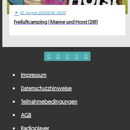
05
. August 2026 10:46
· 00:56
play_arrow
Freiluftcamping | Manne und Horst (281)
Impressum
Datenschutzhinweise
Teilnahmebedingungen
AGB
Radioplayer