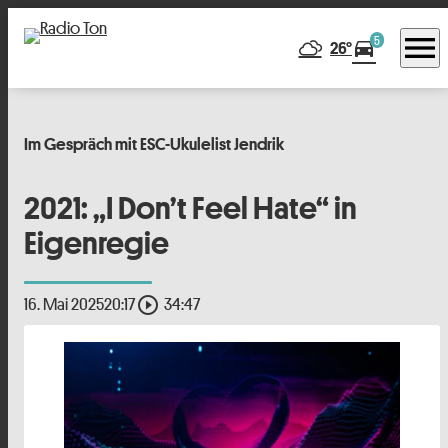
menu
5
directions_car
26°
Im Gespräch mit ESC-Ukulelist Jendrik
2021: „I Don’t Feel Hate“ in
Eigenregie
play_circle_outline
16. Mai 2025
20:17
34:47