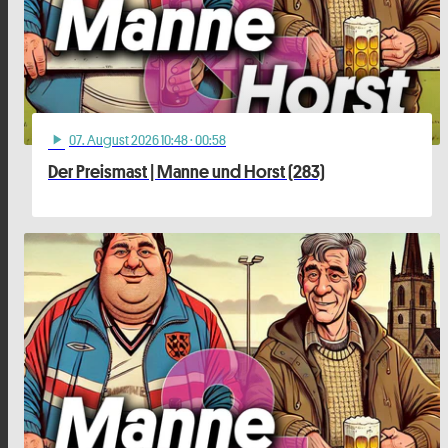
07
. August 2026 10:48
· 00:58
play_arrow
Der Preismast | Manne und Horst (283)