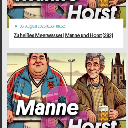
06
. August 2026 10:33
· 00:52
play_arrow
Zu heißes Meerwasser | Manne und Horst (282)