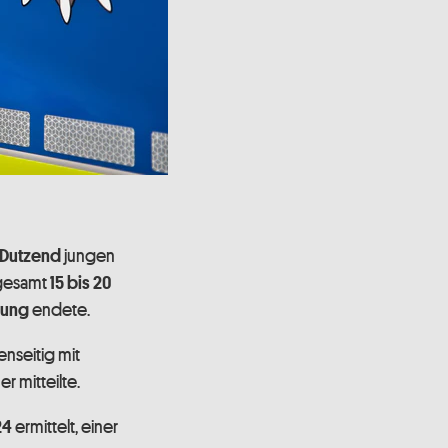
jungen
 Dutzend
sgesamt
15 bis 20
endete.
zung
nseitig mit
r mitteilte.
ermittelt, einer
24