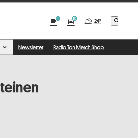
1
13
videocam
directions_car
search
24°
Newsletter
Radio Ton Merch Shop
steinen