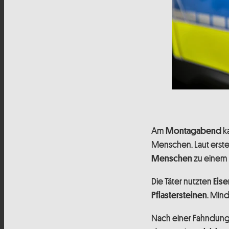
Am
k
Montagabend
Menschen. Laut erst
zu einem S
Menschen
Die Täter nutzten
Eis
. Mind
Pflastersteinen
Nach einer Fahndun