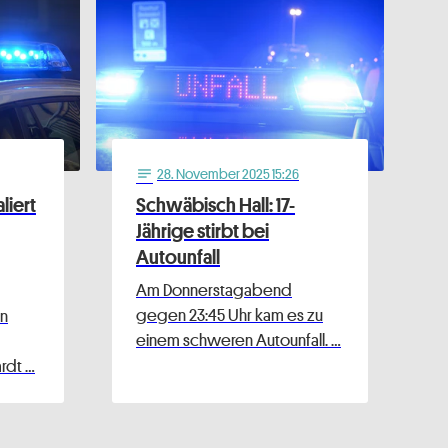
28
. November 2025 15:26
notes
liert
Schwäbisch Hall: 17-
Jährige stirbt bei
Autounfall
Am Donnerstagabend
gegen 23:45 Uhr kam es zu
n
einem schweren Autounfall. …
rdt …