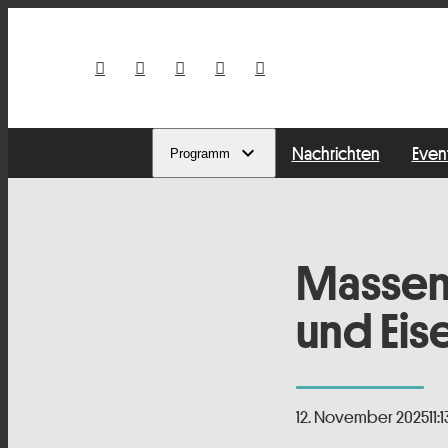
Nachrichten
Even
Programm
Massens
und Eis
12. November 2025
11:1