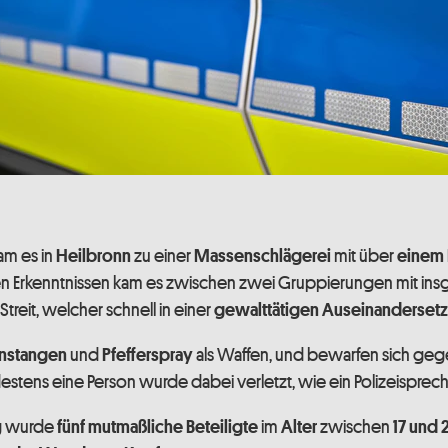
am es in
zu einer
mit über
Heilbronn
Massenschlägerei
einem
en Erkenntnissen kam es zwischen zwei Gruppierungen mit in
treit, welcher schnell in einer
gewalttätigen Auseinanderset
und
als Waffen, und bewarfen sich gege
enstangen
Pfefferspray
estens eine Person wurde dabei verletzt, wie ein Polizeispreche
g wurde
im
zwischen
fünf mutmaßliche Beteiligte
Alter
17 und 