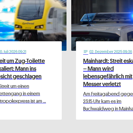
10
. Juli 2026 09:21
02
. Dezember 2025 09:36
notes
eit um Zug-Toilette
Mainhardt: Streit eska
aliert: Mann ins
– Mann wird
sicht geschlagen
lebensgefährlich mit
Messer verletzt
 Streit um einen
lettengang in einem
Am Freitagabend gege
ropolexpress ist am …
23:15 Uhr kam es im
Buchwaldweg in Mainha