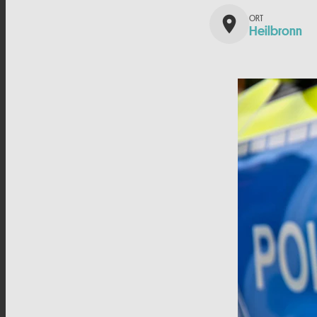
place
Heilbronn