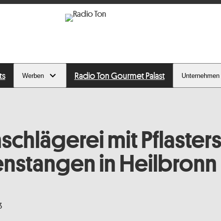
ts
Radio Ton Gourmet Palast
Werben
Unternehmen
chlägerei mit Pflaster
enstangen in Heilbronn
3