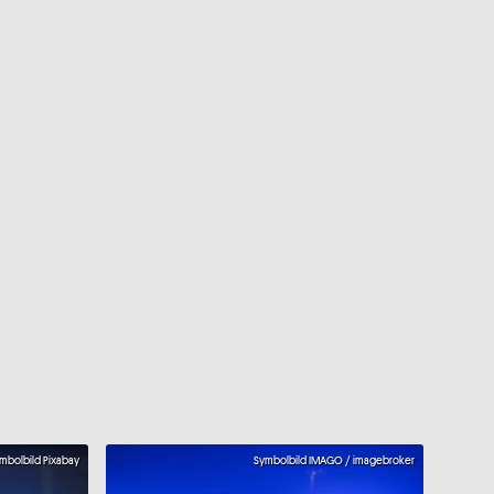
mbolbild Pixabay
Symbolbild IMAGO / imagebroker