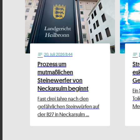
20
. Juli 2026 11:44
notes
notes
Prozess um
Str
mutmaßlichen
esk
Steinewerfer von
Ge
Neckarsulm beginnt
Ein
Toi
Fast drei Jahre nach den
Met
gefährlichen Steinwürfen auf
der B27 in Neckarsulm …