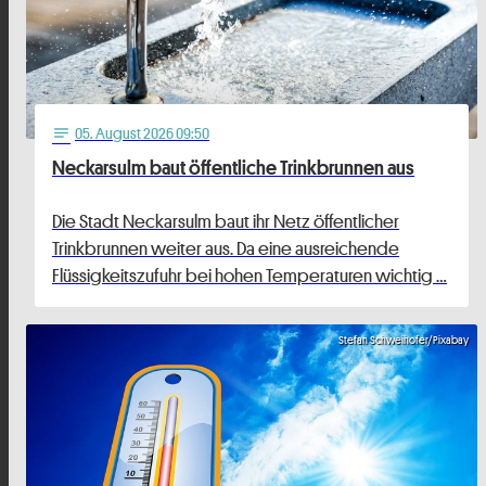
05
. August 2026 09:50
notes
Neckarsulm baut öffentliche Trinkbrunnen aus
Die Stadt Neckarsulm baut ihr Netz öffentlicher
Trinkbrunnen weiter aus. Da eine ausreichende
Flüssigkeitszufuhr bei hohen Temperaturen wichtig …
Stefan Schweihofer/Pixabay