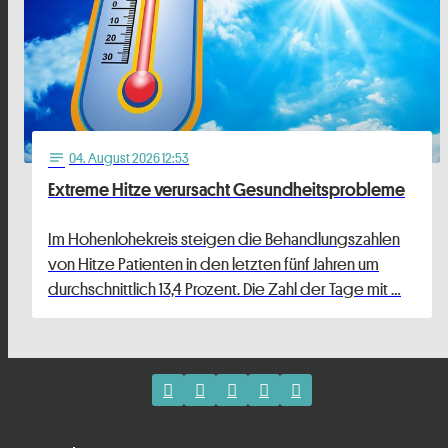
04
. August 2026 12:53
notes
Extreme Hitze verursacht Gesundheitsprobleme
Im Hohenlohekreis steigen die Behandlungszahlen
von Hitze Patienten in den letzten fünf Jahren um
durchschnittlich 13,4 Prozent. Die Zahl der Tage mit …