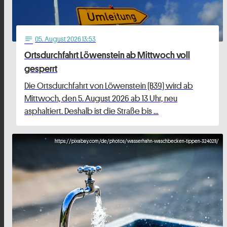
05
. August 2026 13:53
notes
Ortsdurchfahrt Löwenstein ab Mittwoch voll
gesperrt
Die Ortsdurchfahrt von Löwenstein (B39) wird ab
Mittwoch, den 5. August 2026 ab 13 Uhr, neu
asphaltiert. Deshalb ist die Straße bis …
https://pixabay.com/de/photos/wasserhahn-waschbecken-tippen-3240211/