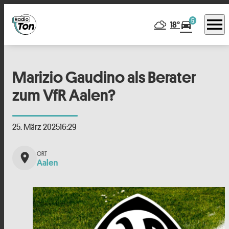
menu
5
directions_car
18°
Marizio Gaudino als Berater
zum VfR Aalen?
25. März 2025
16:29
place
Aalen