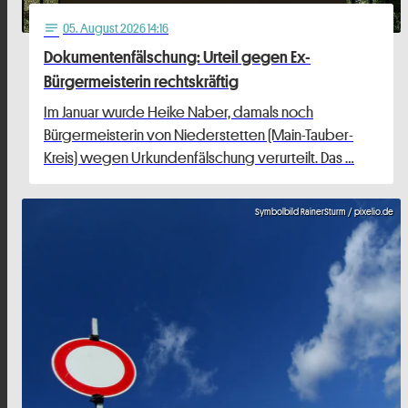
05
. August 2026 14:16
notes
Dokumentenfälschung: Urteil gegen Ex-
Bürgermeisterin rechtskräftig
Im Januar wurde Heike Naber, damals noch
Bürgermeisterin von Niederstetten (Main-Tauber-
Kreis) wegen Urkundenfälschung verurteilt. Das …
Symbolbild RainerSturm / pixelio.de