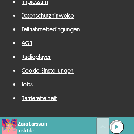
Impressum
Datenschutzhinweise
Teilnahmebedingungen
AGB
Radioplayer
Cookie-Einstellungen
Jobs
Barrierefreiheit
Zara Larsson
queue_music
play_arrow
Lush Life