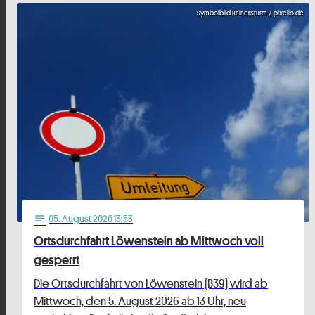
Symbolbild RainerSturm / pixelio.de
05
. August 2026 13:53
notes
Ortsdurchfahrt Löwenstein ab Mittwoch voll
gesperrt
Die Ortsdurchfahrt von Löwenstein (B39) wird ab
Mittwoch, den 5. August 2026 ab 13 Uhr, neu