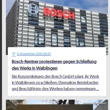
11
. November 2025 09:33
notes
Bosch-Rentner protestieren gegen Schließung
des Werks in Waiblingen
Die Konzernleitung der Bosch GmbH plant, ihr Werk
in Waiblingen zu schließen. Ehemalige Betriebsräte
und Beschäftigte des Werkes haben gemeinsam …
Wikimedia Symbolbild