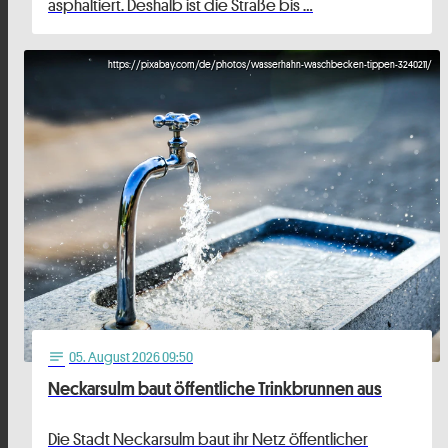
asphaltiert. Deshalb ist die Straße bis …
https://pixabay.com/de/photos/wasserhahn-waschbecken-tippen-3240211/
05
. August 2026 09:50
notes
Neckarsulm baut öffentliche Trinkbrunnen aus
Die Stadt Neckarsulm baut ihr Netz öffentlicher