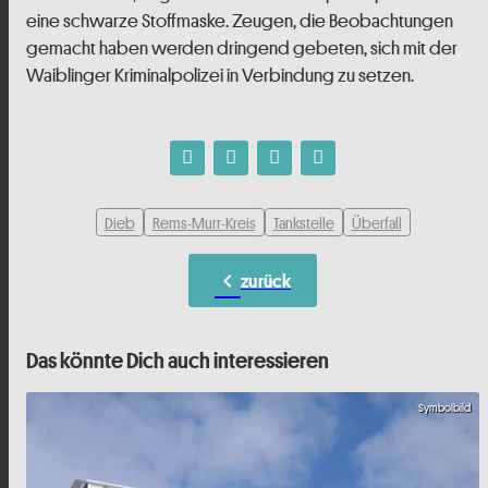
eine schwarze Stoffmaske. Zeugen, die Beobachtungen
gemacht haben werden dringend gebeten, sich mit der
Waiblinger Kriminalpolizei in Verbindung zu setzen.
Dieb
Rems-Murr-Kreis
Tankstelle
Überfall
chevron_left
zurück
Das könnte Dich auch interessieren
Symbolbild