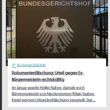
05
. August 2026 14:16
notes
Dokumentenfälschung: Urteil gegen Ex-
Bürgermeisterin rechtskräftig
Im Januar wurde Heike Naber, damals noch
Bürgermeisterin von Niederstetten (Main-Tauber-
Kreis) wegen Urkundenfälschung verurteilt. Das …