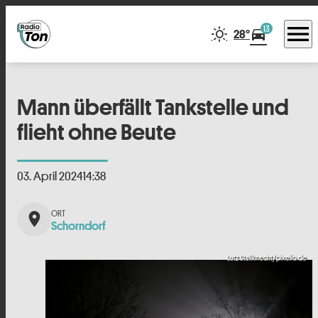
menu
13
directions_car
28°
Mann überfällt Tankstelle und
flieht ohne Beute
03. April 2024
14:38
place
Schorndorf
Lutz Stallknecht/pixelio.de