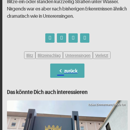
Blitze ein oder standen kurzzeitig Straßen unter Wasser.
Nirgends war es aber nach bisherigen Erkenntnissen ähnlich
dramatisch wie in Unterensingen.
Blitz
Blitzeinschlag
Unterensingen
Verletzt
chevron_left
zurück
Das könnte Dich auch interessieren
Tobias Zimmermann/Radio Ton