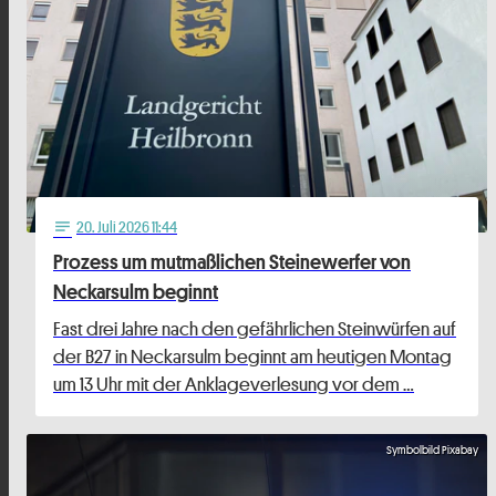
20
. Juli 2026 11:44
notes
Prozess um mutmaßlichen Steinewerfer von
Neckarsulm beginnt
Fast drei Jahre nach den gefährlichen Steinwürfen auf
der B27 in Neckarsulm beginnt am heutigen Montag
um 13 Uhr mit der Anklageverlesung vor dem …
Symbolbild Pixabay