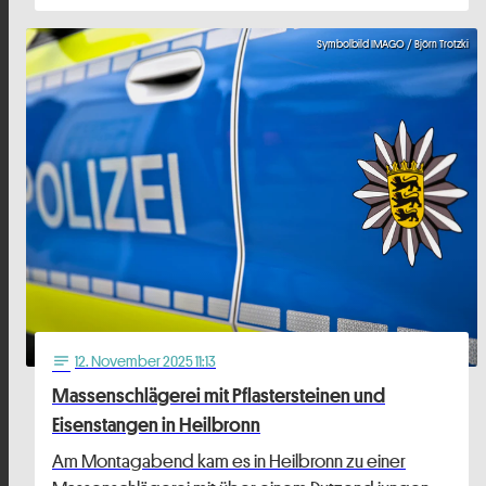
Symbolbild IMAGO / Björn Trotzki
12
. November 2025 11:13
notes
Massenschlägerei mit Pflastersteinen und
Eisenstangen in Heilbronn
Am Montagabend kam es in Heilbronn zu einer