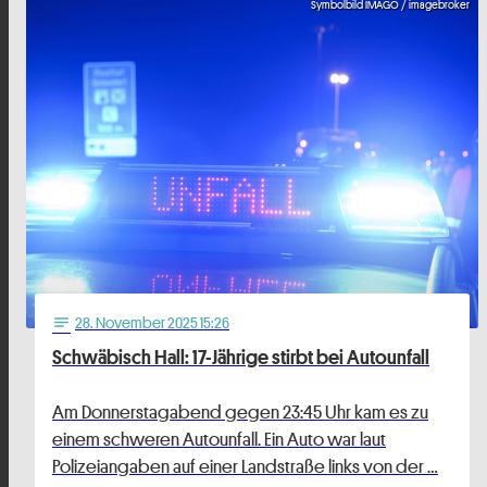
Symbolbild IMAGO / imagebroker
28
. November 2025 15:26
notes
Schwäbisch Hall: 17-Jährige stirbt bei Autounfall
Am Donnerstagabend gegen 23:45 Uhr kam es zu
einem schweren Autounfall. Ein Auto war laut
Polizeiangaben auf einer Landstraße links von der …