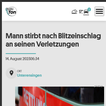
menu
2
directions_car
17°
Mann stirbt nach Blitzeinschlag
an seinen Verletzungen
14. August 2023
06:34
place
Unterensingen
pixabay