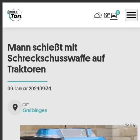
menu
3
directions_car
19°
Mann schießt mit
Schreckschusswaffe auf
Traktoren
09. Januar 2024
09:34
place
Gruibingen
pixabay