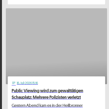
16
. Juli 2026 15:16
notes
Public Viewing wird zum gewalttätigen
Schauplatz: Mehrere Polizisten verletzt
Gestern Abend kam es in der Heilbronner