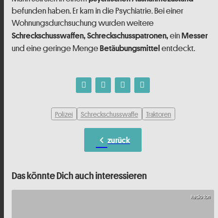
befunden haben. Er kam in die Psychiatrie. Bei einer
Wohnungsdurchsuchung wurden weitere
ein
Schreckschusswaffen, Schreckschusspatronen,
Messer
und eine geringe Menge
entdeckt.
Betäubungsmittel
Polizei
Schreckschusswaffe
Traktoren
chevron_left
zurück
Das könnte Dich auch interessieren
Radio Ton