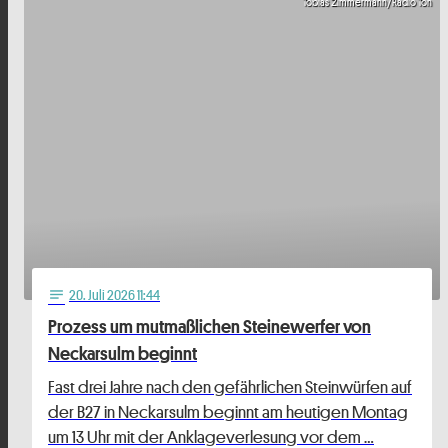
Tobias Zimmermann/Radio Ton
20
. Juli 2026 11:44
notes
Prozess um mutmaßlichen Steinewerfer von
Neckarsulm beginnt
Fast drei Jahre nach den gefährlichen Steinwürfen auf
der B27 in Neckarsulm beginnt am heutigen Montag
um 13 Uhr mit der Anklageverlesung vor dem …